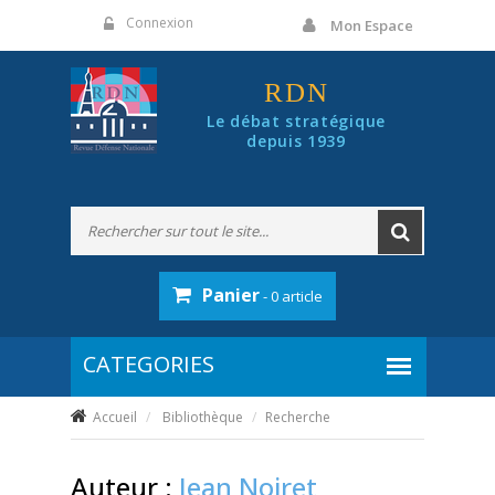
Panneau de gestion des cookies
Connexion
Mon Espace
RDN
Le débat stratégique
depuis 1939
Panier
- 0 article
Accueil
Bibliothèque
Recherche
Auteur :
Jean Noiret