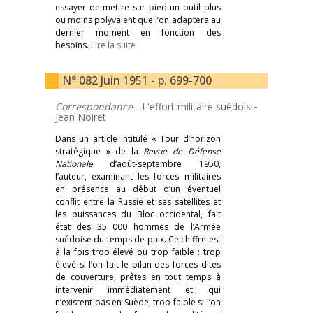
essayer de mettre sur pied un outil plus
ou moins polyvalent que l’on adaptera au
dernier moment en fonction des
besoins.
Lire la suite
N° 082 Juin 1951 - p. 699-700
Correspondance
- L'effort militaire suédois
-
Jean Noiret
Dans un article intitulé « Tour d’horizon
stratégique » de la
Revue de Défense
Nationale
d’août-septembre 1950,
l’auteur, examinant les forces militaires
en présence au début d’un éventuel
conflit entre la Russie et ses satellites et
les puissances du Bloc occidental, fait
état des 35 000 hommes de l’Armée
suédoise du temps de paix. Ce chiffre est
à la fois trop élevé ou trop faible :
trop
élevé si l’on fait le bilan des forces dites
de couverture, prêtes en tout temps à
intervenir immédiatement et qui
n’existent pas en Suède, trop faible si l’on