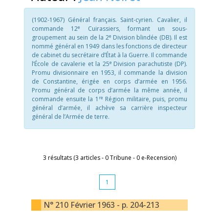
(1902-1967) Général français. Saint-cyrien. Cavalier, il
e
commande 12
Cuirassiers, formant un sous-
e
groupement au sein de la 2
Division blindée (DB). Il est
nommé général en 1949 dans les fonctions de directeur
de cabinet du secrétaire d’État à la Guerre. Il commande
e
l’École de cavalerie et la 25
Division parachutiste (DP).
Promu divisionnaire en 1953, il commande la division
de Constantine, érigée en corps d’armée en 1956.
Promu général de corps d’armée la même année, il
re
commande ensuite la 1
Région militaire, puis, promu
général d’armée, il achève sa carrière inspecteur
général de l’Armée de terre.
3 résultats (3 articles - 0 Tribune - 0 e-Recension)
1
N° 210 Février 1963 - p. 204-213