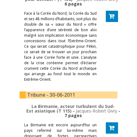
6 pages
Face à la Corée du Nord, la Corée du Sud
et ses 48 millions d’habitants, soit plus du
double de sa « sœur du Nord » offre
l’apparence d’une sérénité de bon aloi
malgré son implication économique sans
concessions dans tout l’Extrême-Orient.
Ce qui serait catastrophique pour Pékin,
ce serait de se trouver un jour prochain
face à une Corée forte et unie. L’analyse
de la crise coréenne permet d’éclairer
crument cette Corée du Nord archaïque
qui arrange au fond tout le monde en
Extrême-Orient.
Tribune - 30-06-2011
La Birmanie, acteur turbulent du Sud-
Est asiatique (T 115)
-
Jacques-Robert Givry
-
7 pages
La Birmanie est encore aujourd’hui un
pays refermé sur lui-même mais
disposant de fortes perspectives