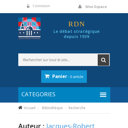
Panneau de gestion des cookies
Connexion
Mon Espace
RDN
Le débat stratégique
depuis 1939
Panier
- 0 article
Accueil
Bibliothèque
Recherche
Auteur :
Jacques-Robert