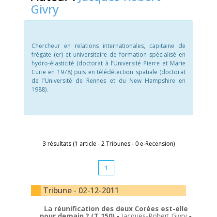
Givry
Chercheur en relations internationales, capitaine de
frégate (er) et universitaire de formation spécialisé en
hydro-élasticité (doctorat à l’Université Pierre et Marie
Curie en 1978) puis en télédétection spatiale (doctorat
de l’Université de Rennes et du New Hampshire en
1988).
3 résultats (1 article - 2 Tribunes - 0 e-Recension)
1
Tribune - 02-12-2011
La réunification des deux Corées est-elle
pour demain ? (T 150)
-
Jacques-Robert Givry
-