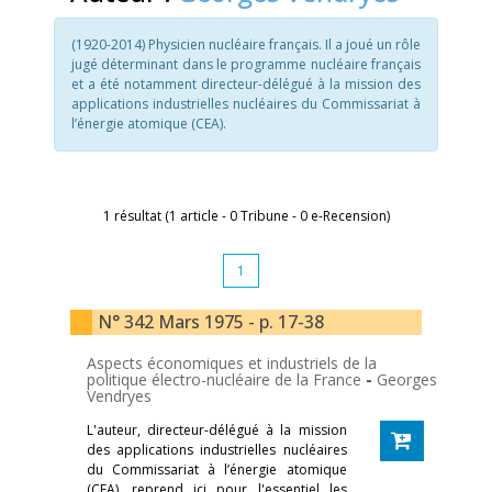
(1920-2014) Physicien nucléaire français. Il a joué un rôle
jugé déterminant dans le programme nucléaire français
et a été notamment directeur-délégué à la mission des
applications industrielles nucléaires du Commissariat à
l’énergie atomique (CEA).
1 résultat (1 article - 0 Tribune - 0 e-Recension)
1
N° 342 Mars 1975 - p. 17-38
Aspects économiques et industriels de la
politique électro-nucléaire de la France
-
Georges
Vendryes
L'auteur, directeur-délégué à la mission
des applications industrielles nucléaires
du Commissariat à l’énergie atomique
(CEA), reprend ici pour l'essentiel les