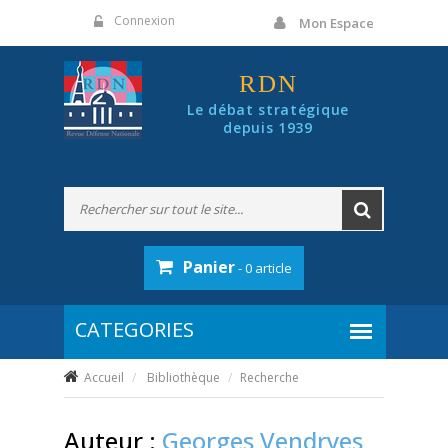
Panneau de gestion des cookies
Connexion
Mon Espace
RDN
Le débat stratégique
depuis 1939
Panier
- 0 article
Accueil
Bibliothèque
Recherche
Auteur :
Georges Vendryes