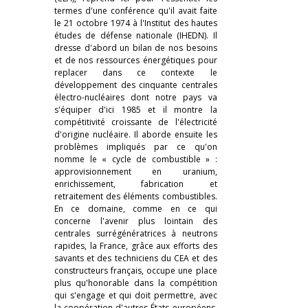
termes d'une conférence qu'il avait faite
le 21 octobre 1974 à l'Institut des hautes
études de défense nationale (IHEDN). Il
dresse d'abord un bilan de nos besoins
et de nos ressources énergétiques pour
replacer dans ce contexte le
développement des cinquante centrales
électro-nucléaires dont notre pays va
s'équiper d'ici 1985 et il montre la
compétitivité croissante de l'électricité
d'origine nucléaire. Il aborde ensuite les
problèmes impliqués par ce qu'on
nomme le « cycle de combustible » :
approvisionnement en uranium,
enrichissement, fabrication et
retraitement des éléments combustibles.
En ce domaine, comme en ce qui
concerne l'avenir plus lointain des
centrales surrégénératrices à neutrons
rapides, la France, grâce aux efforts des
savants et des techniciens du CEA et des
constructeurs français, occupe une place
plus qu'honorable dans la compétition
qui s'engage et qui doit permettre, avec
la coopération d'autres États européens,