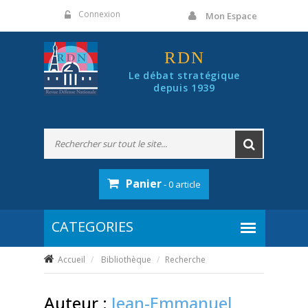
Panneau de gestion des cookies
Connexion
Mon Espace
RDN
Le débat stratégique
depuis 1939
Panier
- 0 article
Accueil
Bibliothèque
Recherche
Auteur :
Jean-Emmanuel