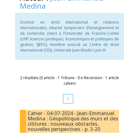
Medina
Docteur en droit international et relations
internationales, Attaché temporaire d’enseignement et
de recherche (Ater) à l’Université de Franche-Comté
(UFR Sciences juridiques, économiques et politiques de
gestion, SJEPG), membre associé au Centre de droit
international (CDI), Université Jean Moulin Lyon III.
2 résultats (0 article - 1 Tribune - 0 e-Recension - 1 article
cahier)
1
Cahier - 04-07-2024 - Jean-Emmanuel
Medina : Géopolitique des murs et des
clôtures : nouveaux obstacles,
nouvelles perspectives - p. 3-20