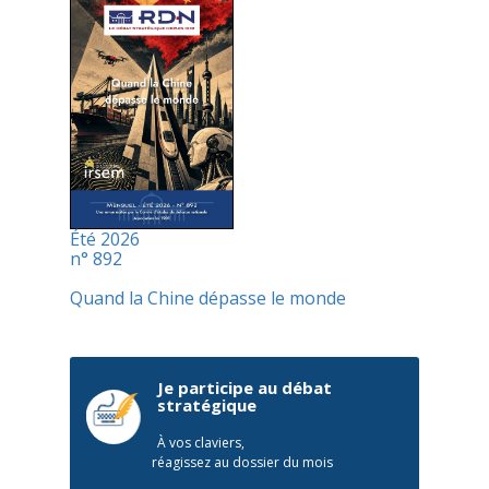
Été 2026
n° 892
Quand la Chine dépasse le monde
Je participe au débat
stratégique
À vos claviers,
réagissez au dossier du mois