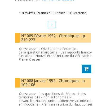
19 résultats (19 articles - 0 Tribune - 0 e-Recension)
1
N° 089 Février 1952 - Chroniques - p.
219-223
Outre-mer
- L'ONU ajourne l'examen
de la question marocaine - Les rapports franco-
tunisiens - Nouvel échec militaire du Viêt-Minh
-
Pierre Kresser
N° 088 Janvier 1952 - Chroniques - p.
102-106
Outre-mer
- Les questions du Maroc et des
territoires dits « non autonomes »
devant les Nations unies - Offensive victorieuse
en Indochine - Première réunion du Haut conseil