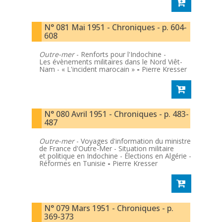
N° 081 Mai 1951 - Chroniques - p. 604-
608
Outre-mer
- Renforts pour l'Indochine -
Les évènements militaires dans le Nord Viêt-
Nam - « L'incident marocain »
-
Pierre Kresser
N° 080 Avril 1951 - Chroniques - p. 483-
487
Outre-mer
- Voyages d'information du ministre
de France d'Outre-Mer - Situation militaire
et politique en Indochine - Élections en Algérie -
Réformes en Tunisie
-
Pierre Kresser
N° 079 Mars 1951 - Chroniques - p.
369-373