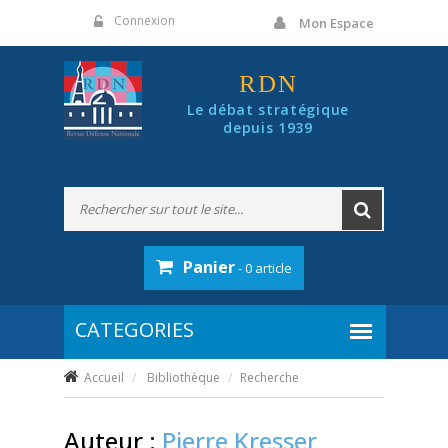
Panneau de gestion des cookies
Connexion
Mon Espace
RDN
Le débat stratégique
depuis 1939
Panier
- 0 article
Accueil
Bibliothèque
Recherche
Auteur :
Pierre Kresser