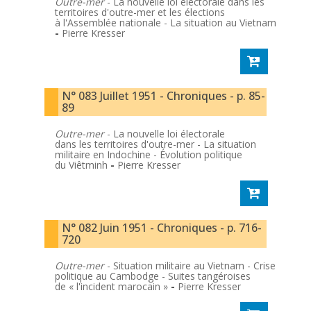
Outre-mer
- La nouvelle loi électorale dans les
territoires d'outre-mer et les élections
à l'Assemblée nationale - La situation au Vietnam
-
Pierre Kresser
N° 083 Juillet 1951 - Chroniques - p. 85-
89
Outre-mer
- La nouvelle loi électorale
dans les territoires d'outre-mer - La situation
militaire en Indochine - Évolution politique
du Viêtminh
-
Pierre Kresser
N° 082 Juin 1951 - Chroniques - p. 716-
720
Outre-mer
- Situation militaire au Vietnam - Crise
politique au Cambodge - Suites tangéroises
de « l'incident marocain »
-
Pierre Kresser