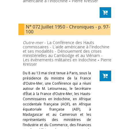
américaine à l'Indochine
-
Pierre Kresser
N° 072 Juillet 1950 - Chroniques - p. 97-
100
Outre-mer
- La Conférence des Hauts
commissaires - L'aide américaine à l'Indochine
et ses modalités - Dénouement des crises
ministérielles au Cambodge et au Viênam -
Les évènements militaires en Indochine
-
Pierre
Kresser
Du 8 au 13 mai s’est tenue à Paris, sous la
présidence du ministre de la France
d’Outre-Mer, une Conférence qui a réuni
autour de M. Letourneau, le Secrétaire
d’État à la France d’Outre-Mer, les Hauts-
Commissaires en Indochine, en Afrique
occidentale française (AOF), en Afrique
équatoriale française (AEF), à
Madagascar et au Cameroun et les
représentants des ministères de
l’Industrie et du Commerce, des Finances