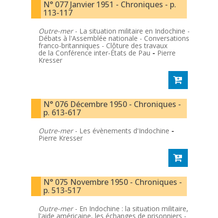
N° 077 Janvier 1951 - Chroniques - p.
113-117
Outre-mer
- La situation militaire en Indochine -
Débats à l'Assemblée nationale - Conversations
franco-britanniques - Clôture des travaux
de la Conférence inter-États de Pau
-
Pierre
Kresser
N° 076 Décembre 1950 - Chroniques -
p. 613-617
Outre-mer
- Les évènements d'Indochine
-
Pierre Kresser
N° 075 Novembre 1950 - Chroniques -
p. 513-517
Outre-mer
- En Indochine : la situation militaire,
l'aide américaine, les échanges de prisonniers -