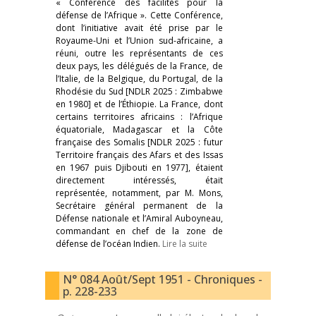
« Conférence des facilités pour la
défense de l’Afrique ». Cette Conférence,
dont l’initiative avait été prise par le
Royaume-Uni et l’Union sud-africaine, a
réuni, outre les représentants de ces
deux pays, les délégués de la France, de
l’Italie, de la Belgique, du Portugal, de la
Rhodésie du Sud [NDLR 2025 : Zimbabwe
en 1980] et de l’Éthiopie. La France, dont
certains territoires africains : l’Afrique
équatoriale, Madagascar et la Côte
française des Somalis [NDLR 2025 : futur
Territoire français des Afars et des Issas
en 1967 puis Djibouti en 1977], étaient
directement intéressés, était
représentée, notamment, par M. Mons,
Secrétaire général permanent de la
Défense nationale et l’Amiral Auboyneau,
commandant en chef de la zone de
défense de l’océan Indien.
Lire la suite
N° 084 Août/Sept 1951 - Chroniques -
p. 228-233