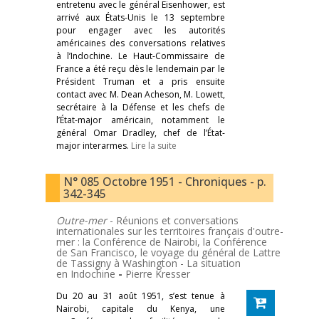
entretenu avec le général Eisenhower, est
arrivé aux États-Unis le 13 septembre
pour engager avec les autorités
américaines des conversations relatives
à l’Indochine. Le Haut-Commissaire de
France a été reçu dès le lendemain par le
Président Truman et a pris ensuite
contact avec M. Dean Acheson, M. Lowett,
secrétaire à la Défense et les chefs de
l’État-major américain, notamment le
général Omar Dradley, chef de l’État-
major interarmes.
Lire la suite
N° 085 Octobre 1951 - Chroniques - p.
342-345
Outre-mer
- Réunions et conversations
internationales sur les territoires français d'outre-
mer : la Conférence de Nairobi, la Conférence
de San Francisco, le voyage du général de Lattre
de Tassigny à Washington - La situation
en Indochine
-
Pierre Kresser
Du 20 au 31 août 1951, s’est tenue à
Nairobi, capitale du Kenya, une