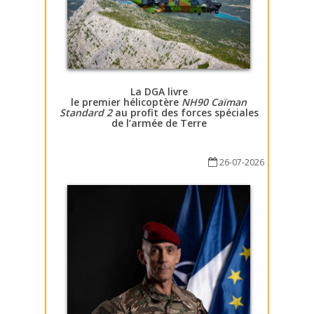
La DGA livre
le premier hélicoptère
NH90 Caïman
Standard 2
au profit des forces spéciales
de l’armée de Terre
26-07-2026