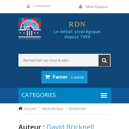
Panneau de gestion des cookies
Connexion
Mon Espace
RDN
Le débat stratégique
depuis 1939
Panier
- 0 article
Accueil
Bibliothèque
Recherche
Auteur :
David Bricknell