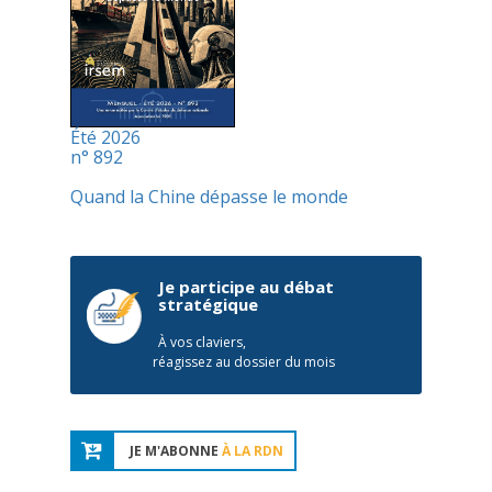
Été 2026
n° 892
Quand la Chine dépasse le monde
Je participe au débat
stratégique
À vos claviers,
réagissez au dossier du mois
JE M'ABONNE
À LA RDN