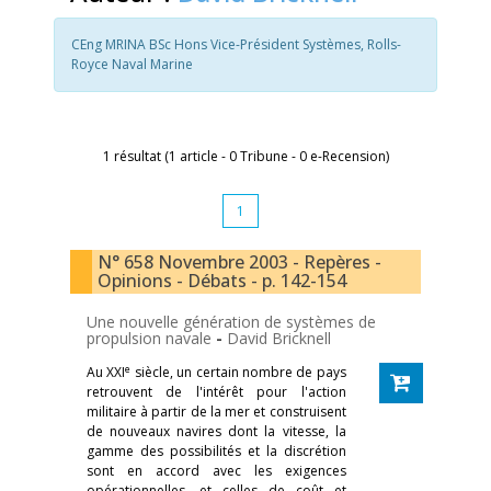
CEng MRINA BSc Hons Vice-Président Systèmes, Rolls-
Royce Naval Marine
1 résultat (1 article - 0 Tribune - 0 e-Recension)
1
N° 658 Novembre 2003 - Repères -
Opinions - Débats - p. 142-154
Une nouvelle génération de systèmes de
propulsion navale
-
David Bricknell
e
Au XXI
siècle, un certain nombre de pays
retrouvent de l'intérêt pour l'action
militaire à partir de la mer et construisent
de nouveaux navires dont la vitesse, la
gamme des possibilités et la discrétion
sont en accord avec les exigences
opérationnelles, et celles de coût et