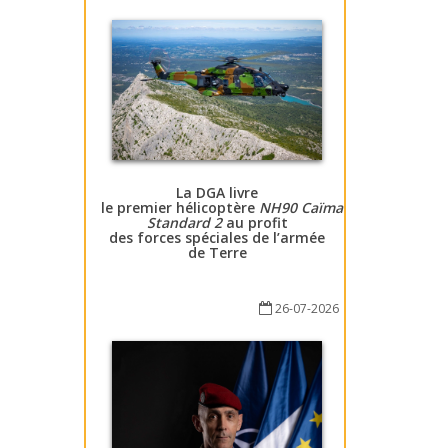
La DGA livre
le premier hélicoptère
NH90 Caïman
Standard 2
au profit
des forces spéciales de l’armée
de Terre
26-07-2026