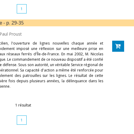
1
 - p. 29-35
Paul Proust
lien, l'ouverture de lignes nouvelles chaque année et
apidement imposé une réflexion sur une meilleure prise en
ux réseaux ferrés d'Île-de-France. En mai 2002, M. Nicolas
nique. Le commandement de ce nouveau dispositif a été confié
de défense. Sous son autorité, un véritable Service régional de
pérationnel. Sa capacité d'action a même été renforcée pour
lement des patrouilles sur les lignes. Le résultat de cette
ère fois depuis plusieurs années, la délinquance dans les
sienne.
1 résultat
1