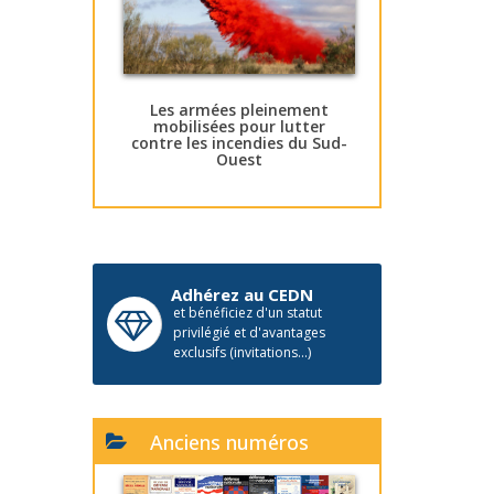
Les armées pleinement
mobilisées pour lutter
contre les incendies du Sud-
Ouest
Adhérez au CEDN
et bénéficiez d'un statut
privilégié et d'avantages
exclusifs (invitations...)
Anciens numéros