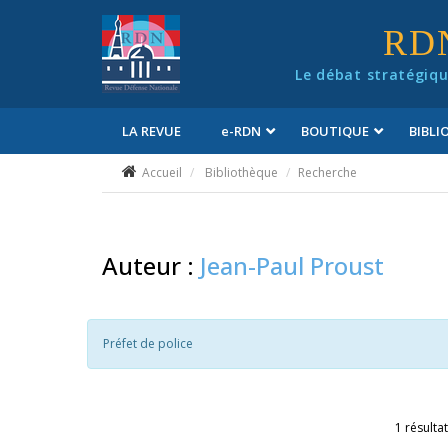
Panneau de gestion des cookies
RD
Le débat stratégiqu
LA REVUE
e
-RDN
BOUTIQUE
BIBL
Conditions générales de vente
Accueil
Bibliothèque
Recherche
Auteur :
Jean-Paul Proust
Préfet de police
1 résultat