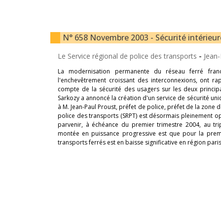
N° 658 Novembre 2003 - Sécurité intérieure
Le Service régional de police des transports
-
Jean-
La modernisation permanente du réseau ferré franci
l'enchevêtrement croissant des interconnexions, ont r
compte de la sécurité des usagers sur les deux principa
Sarkozy a annoncé la création d'un service de sécurité u
à M. Jean-Paul Proust, préfet de police, préfet de la zone 
police des transports (SRPT) est désormais pleinement o
parvenir, à échéance du premier trimestre 2004, au trip
montée en puissance progressive est que pour la premi
transports ferrés est en baisse significative en région pari