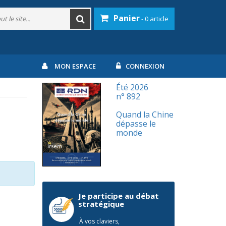
Panier
- 0 article
MON ESPACE
CONNEXION
Été 2026
n° 892
Quand la Chine
dépasse le
monde
Je participe au débat
stratégique
À vos claviers,