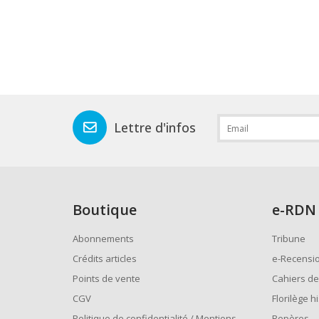
Lettre d'infos
Boutique
e
-RDN
Abonnements
Tribune
Crédits articles
e-Recensi
Points de vente
Cahiers de
CGV
Florilège h
Politique de confidentialité / Mentions
Repères