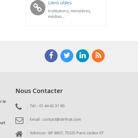
Liens utiles
Institutions, ministères,
médias...
Nous Contacter
r le
Tél. : 01 44 42 31 90
Email : contact@defnat.com
ourt
Adresse : BP 8607, 75325 Paris cedex 07