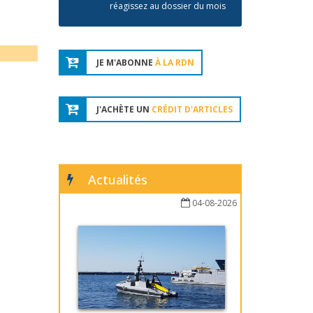
réagissez au dossier du mois
JE M'ABONNE
À LA RDN
J'ACHÈTE UN
CRÉDIT D'ARTICLES
Actualités
04-08-2026