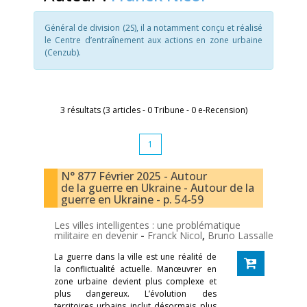
Général de division (2S), il a notamment conçu et réalisé
le Centre d’entraînement aux actions en zone urbaine
(Cenzub).
3 résultats (3 articles - 0 Tribune - 0 e-Recension)
1
N° 877 Février 2025 - Autour
de la guerre en Ukraine - Autour de la
guerre en Ukraine - p. 54-59
Les villes intelligentes : une problématique
militaire en devenir
-
Franck Nicol
,
Bruno Lassalle
La guerre dans la ville est une réalité de
la conflictualité actuelle. Manœuvrer en
zone urbaine devient plus complexe et
plus dangereux. L’évolution des
territoires urbains inclut désormais plus