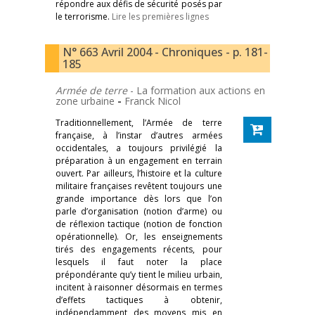
répondre aux défis de sécurité posés par
le terrorisme.
Lire les premières lignes
N° 663 Avril 2004 - Chroniques - p. 181-
185
Armée de terre
- La formation aux actions en
zone urbaine
-
Franck Nicol
Traditionnellement, l’Armée de terre
française, à l’instar d’autres armées
occidentales, a toujours privilégié la
préparation à un engagement en terrain
ouvert. Par ailleurs, l’histoire et la culture
militaire françaises revêtent toujours une
grande importance dès lors que l’on
parle d’organisation (notion d’arme) ou
de réflexion tactique (notion de fonction
opérationnelle). Or, les enseignements
tirés des engagements récents, pour
lesquels il faut noter la place
prépondérante qu’y tient le milieu urbain,
incitent à raisonner désormais en termes
d’effets tactiques à obtenir,
indépendamment des moyens mis en