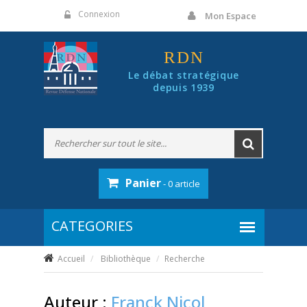
Panneau de gestion des cookies
Connexion
Mon Espace
RDN
Le débat stratégique
depuis 1939
Panier
- 0 article
Accueil
Bibliothèque
Recherche
Auteur :
Franck Nicol