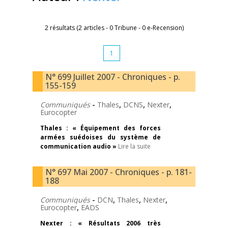
2 résultats (2 articles - 0 Tribune - 0 e-Recension)
1
N° 699 Juillet 2007 - Chroniques - p.
155-159
Communiqués
-
Thales
,
DCNS
,
Nexter
,
Eurocopter
Thales : « Équipement des forces
armées suédoises du système de
communication audio »
Lire la suite
N° 697 Mai 2007 - Chroniques - p. 181-
188
Communiqués
-
DCN
,
Thales
,
Nexter
,
Eurocopter
,
EADS
Nexter : « Résultats 2006 très