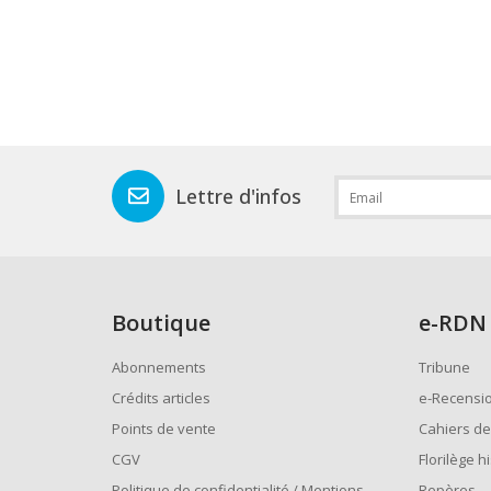
Lettre d'infos
Boutique
e
-RDN
Abonnements
Tribune
Crédits articles
e-Recensi
Points de vente
Cahiers de
CGV
Florilège h
Politique de confidentialité / Mentions
Repères