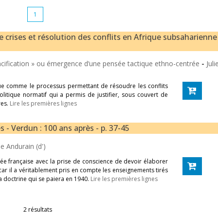
1
e crises et résolution des conflits en Afrique subsaharienne
pacification » ou émergence d’une pensée tactique ethno-centrée
-
Jul
que comme le processus permettant de résoudre les conflits
litique normatif qui a permis de justifier, sous couvert de
res.
Lire les premières lignes
s - Verdun : 100 ans après - p. 37-45
lie Andurain (d')
ée française avec la prise de conscience de devoir élaborer
 car il a véritablement pris en compte les enseignements tirés
la doctrine qui se paiera en 1940.
Lire les premières lignes
2 résultats