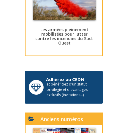
Les armées pleinement
mobilisées pour lutter
contre les incendies du Sud-
Ouest
Adhérez au CEDN
et bénéficiez d'un statut
privilégié et d'avantages
exclusifs (invitations...)
Anciens numéros