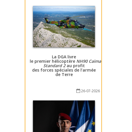
La DGA livre
le premier hélicoptère
NH90 Caïman
Standard 2
au profit
des forces spéciales de l’armée
de Terre
26-07-2026