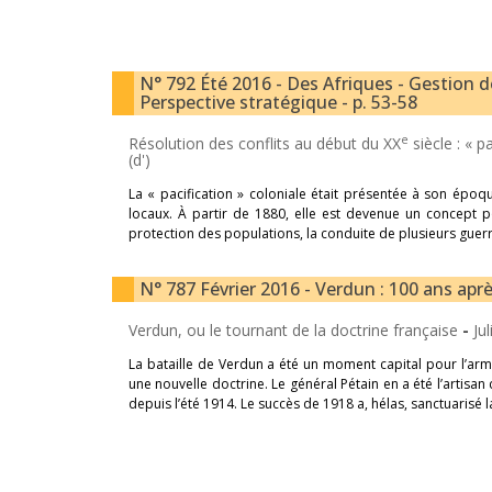
N° 792 Été 2016 - Des Afriques - Gestion d
Perspective stratégique - p. 53-58
e
Résolution des conflits au début du XX
siècle : « 
(d')
La « pacification » coloniale était présentée à son épo
locaux. À partir de 1880, elle est devenue un concept po
protection des populations, la conduite de plusieurs guer
N° 787 Février 2016 - Verdun : 100 ans aprè
Verdun, ou le tournant de la doctrine française
-
Ju
La bataille de Verdun a été un moment capital pour l’arm
une nouvelle doctrine. Le général Pétain en a été l’artisan
depuis l’été 1914. Le succès de 1918 a, hélas, sanctuarisé 