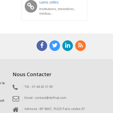
Liens utiles
Institutions, ministères,
médias...
Nous Contacter
r le
Tél. : 01 44 42 31 90
Email : contact@defnat.com
ourt
Adresse : BP 8607, 75325 Paris cedex 07