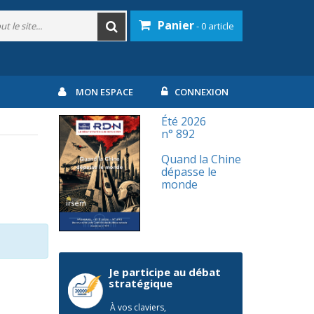
Panier
- 0 article
MON ESPACE
CONNEXION
Été 2026
n° 892
Quand la Chine
dépasse le
monde
Je participe au débat
stratégique
À vos claviers,