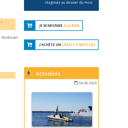
réagissez au dossier du mois
 -
JE M'ABONNE
À LA RDN
ie Andurain
J'ACHÈTE UN
CRÉDIT D'ARTICLES
Actualités
04-08-2026