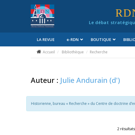
Panneau de gestion des cookies
RD
Le débat stratégiqu
LA REVUE
e
-RDN
BOUTIQUE
BIBL
Conditions générales de vente
Accueil
Bibliothèque
Recherche
Auteur :
Julie Andurain (d')
Historienne, bureau « Recherche » du Centre de doctrine d’e
2 résultats