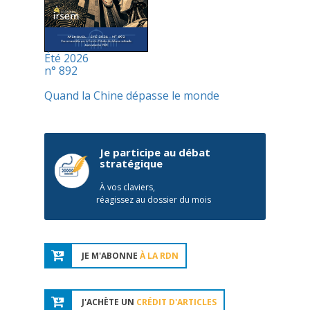
Été 2026
n° 892
Quand la Chine dépasse le monde
Je participe au débat
stratégique
À vos claviers,
réagissez au dossier du mois
JE M'ABONNE
À LA RDN
J'ACHÈTE UN
CRÉDIT D'ARTICLES