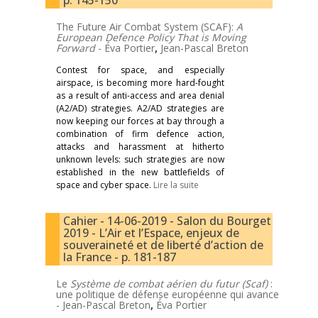
p. 145-150
The Future Air Combat System (SCAF):
A
European Defence Policy That is Moving
Forward
-
Éva Portier
,
Jean-Pascal Breton
Contest for space, and especially
airspace, is becoming more hard-fought
as a result of anti-access and area denial
(A2/AD) strategies. A2/AD strategies are
now keeping our forces at bay through a
combination of firm defence action,
attacks and harassment at hitherto
unknown levels: such strategies are now
established in the new battlefields of
space and cyber space.
Lire la suite
Cahier - 14-06-2019 - Salon du Bourget
2019 - L’Air et l’Espace, enjeux de
souveraineté et de liberté d’action de
la France - p. 181-187
Le
Système de combat aérien du futur (Scaf)
:
une politique de défense européenne qui avance
-
Jean-Pascal Breton
,
Éva Portier