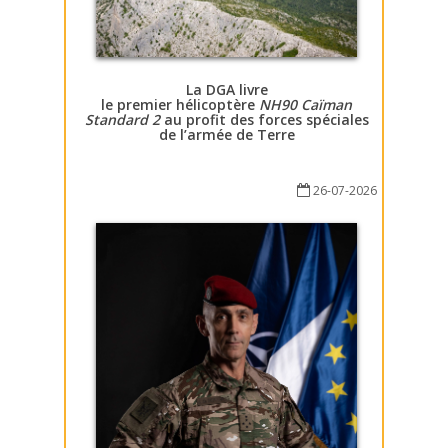
La DGA livre
le premier hélicoptère
NH90 Caïman
Standard 2
au profit des forces spéciales
de l’armée de Terre
26-07-2026