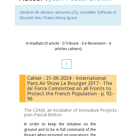
Général de division aérienne (2S), conseiller Défense et
Sécurité chez Thales Alenia Space.
4 résultats (0 article - 0 Tribune - 0 e-Recension - 4
articles cahiers)
1
Cahier - 21-06-2024 - International
Paris Air Show Le Bourget 2017 - The
Air Force Committed on all Fronts to
Protect the French Population - p. 92-
96
The CEAM, an Incubator of Innovative Projects -
Jean-Pascal Breton
In order to keep the initiative on the
ground and to be in full command of the
threats when engaged on operations, the