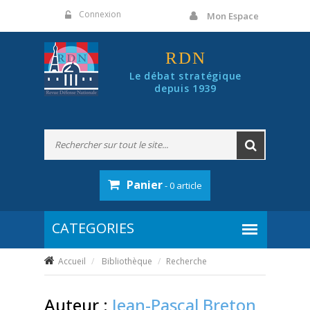
Panneau de gestion des cookies
Connexion
Mon Espace
RDN
Le débat stratégique
depuis 1939
Panier
- 0 article
Accueil
Bibliothèque
Recherche
Auteur :
Jean-Pascal Breton