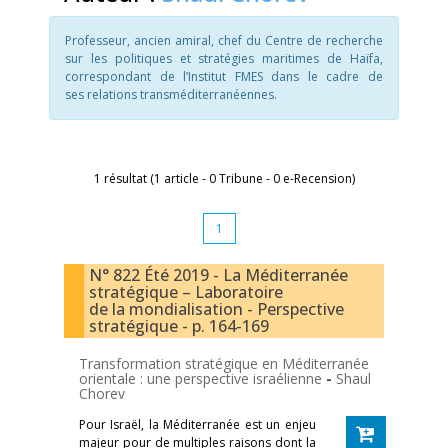
Professeur, ancien amiral, chef du Centre de recherche
sur les politiques et stratégies maritimes de Haïfa,
correspondant de l’Institut FMES dans le cadre de
ses relations transméditerranéennes.
1 résultat (1 article - 0 Tribune - 0 e-Recension)
1
N° 822 Été 2019 - La Méditerranée
stratégique – Laboratoire
de la mondialisation - Perspective
stratégique - p. 164-169
Transformation stratégique en Méditerranée
orientale : une perspective israélienne
-
Shaul
Chorev
Pour Israël, la Méditerranée est un enjeu
majeur pour de multiples raisons dont la