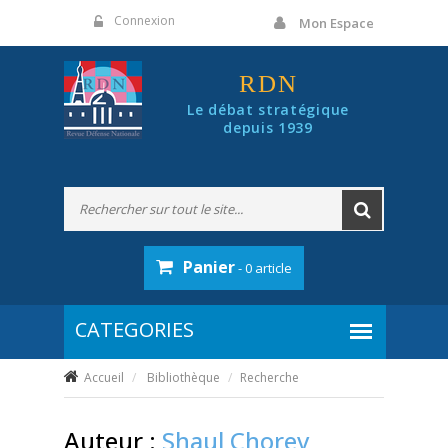
Panneau de gestion des cookies
Connexion
Mon Espace
RDN
Le débat stratégique
depuis 1939
Panier
- 0 article
Accueil
Bibliothèque
Recherche
Auteur :
Shaul Chorev