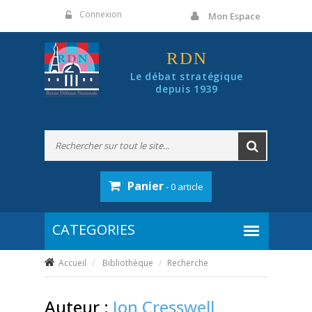
Panneau de gestion des cookies
Connexion
Mon Espace
RDN
Le débat stratégique
depuis 1939
Panier
- 0 article
Accueil
Bibliothèque
Recherche
Auteur :
Jon Cresswell