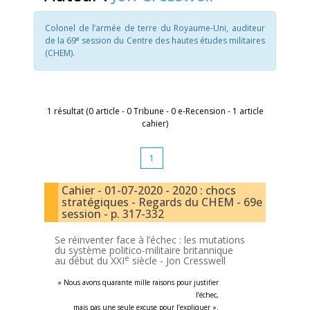
Colonel de l’armée de terre du Royaume-Uni, auditeur
e
de la 69
session du Centre des hautes études militaires
(CHEM).
1 résultat (0 article - 0 Tribune - 0 e-Recension - 1 article
cahier)
1
Cahier - 01-07-2020 - 2020 : chocs
stratégiques - Regards du CHEM - 69e
session - p. 317-332
Se réinventer face à l’échec : les mutations
du système politico-militaire britannique
e
au début du XXI
siècle -
Jon Cresswell
« Nous avons quarante mille raisons pour justifier
l’échec,
mais pas une seule excuse pour l’expliquer
».