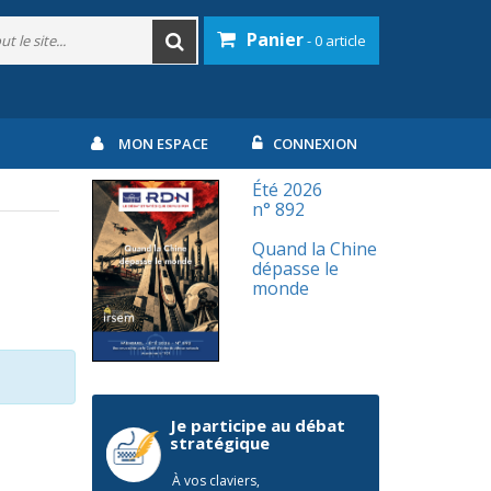
Panier
- 0 article
MON ESPACE
CONNEXION
Été 2026
n° 892
Quand la Chine
dépasse le
monde
Je participe au débat
stratégique
À vos claviers,