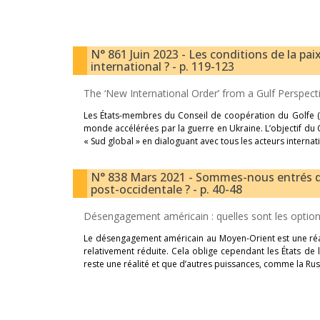
N° 861 Juin 2023 - Les conditions de la pai
international ? - p. 119-123
The ‘New International Order’ from a Gulf Perspec
Les États-membres du Conseil de coopération du Golfe (
monde accélérées par la guerre en Ukraine. L’objectif du 
« Sud global » en dialoguant avec tous les acteurs interna
N° 838 Mars 2021 - Sommes-nous entrés da
post-occidentale ? - p. 40-48
Désengagement américain : quelles sont les optio
Le désengagement américain au Moyen-Orient est une ré
relativement réduite. Cela oblige cependant les États de la
reste une réalité et que d’autres puissances, comme la Russ