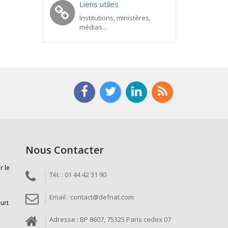
Liens utiles
Institutions, ministères,
médias...
Nous Contacter
r le
Tél. : 01 44 42 31 90
Email : contact@defnat.com
ourt
Adresse : BP 8607, 75325 Paris cedex 07