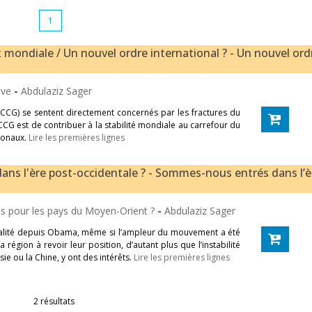
1
x mondiale / Un nouvel ordre international ? - Un nouvel ord
tive
-
Abdulaziz Sager
CCG) se sentent directement concernés par les fractures du
CCG est de contribuer à la stabilité mondiale au carrefour du
tionaux.
Lire les premières lignes
ns l'ère post-occidentale ? - Sommes-nous entrés dans l’è
ns pour les pays du Moyen-Orient ?
-
Abdulaziz Sager
alité depuis Obama, même si l’ampleur du mouvement a été
 région à revoir leur position, d’autant plus que l’instabilité
ie ou la Chine, y ont des intérêts.
Lire les premières lignes
2 résultats