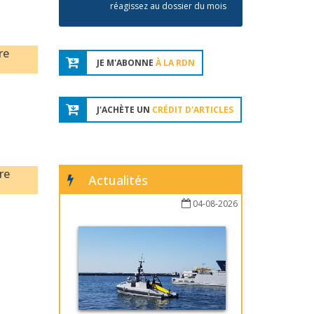
réagissez au dossier du mois
re
JE M'ABONNE
À LA RDN
J'ACHÈTE UN
CRÉDIT D'ARTICLES
re
Actualités
04-08-2026