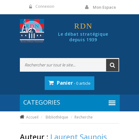
Panneau de gestion des cookies
Connexion
Mon Espace
RDN
Le débat stratégique
depuis 1939
Panier
- 0 article
Accueil
Bibliothèque
Recherche
Auteur :
Laurent Saunois