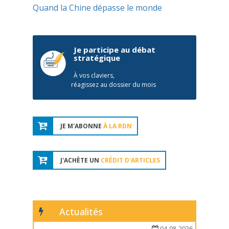
Quand la Chine dépasse le monde
Je participe au débat
stratégique
À vos claviers,
réagissez au dossier du mois
JE M'ABONNE
À LA RDN
J'ACHÈTE UN
CRÉDIT D'ARTICLES
Actualités
04-08-2026