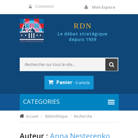
Panneau de gestion des cookies
Connexion
Mon Espace
RDN
Le débat stratégique
depuis 1939
Panier
- 0 article
Accueil
Bibliothèque
Recherche
Auteur :
Anna Nesterenko