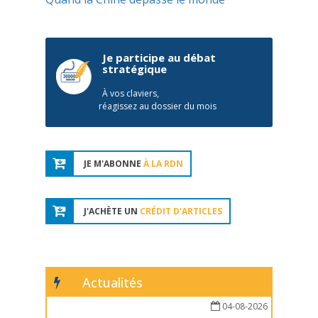
Je participe au débat
stratégique
À vos claviers,
réagissez au dossier du mois
JE M'ABONNE
À LA RDN
J'ACHÈTE UN
CRÉDIT D'ARTICLES
Actualités
04-08-2026