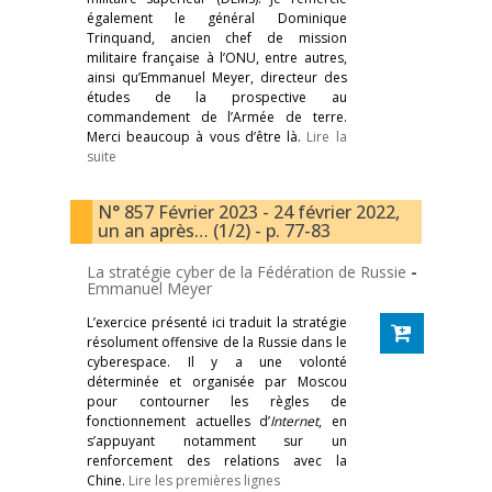
également le général Dominique
Trinquand, ancien chef de mission
militaire française à l’ONU, entre autres,
ainsi qu’Emmanuel Meyer, directeur des
études de la prospective au
commandement de l’Armée de terre.
Merci beaucoup à vous d’être là.
Lire la
suite
N° 857 Février 2023 - 24 février 2022,
un an après… (1/2) - p. 77-83
La stratégie cyber de la Fédération de Russie
-
Emmanuel Meyer
L’exercice présenté ici traduit la stratégie
résolument offensive de la Russie dans le
cyberespace. Il y a une volonté
déterminée et organisée par Moscou
pour contourner les règles de
fonctionnement actuelles d’
Internet
, en
s’appuyant notamment sur un
renforcement des relations avec la
Chine.
Lire les premières lignes