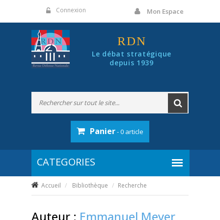
Panneau de gestion des cookies
Connexion
Mon Espace
RDN
Le débat stratégique
depuis 1939
Panier
- 0 article
Accueil
Bibliothèque
Recherche
Auteur :
Emmanuel Meyer