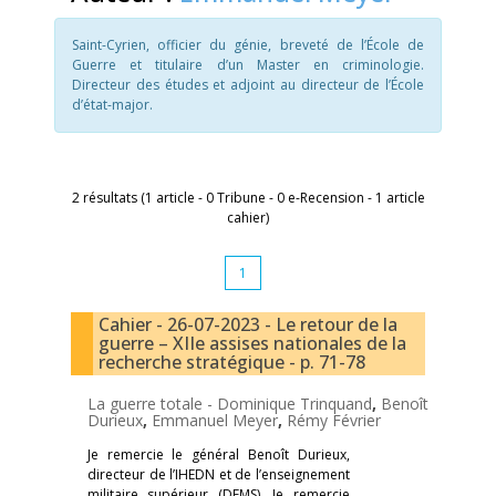
Saint-Cyrien, officier du génie, breveté de l’École de
Guerre et titulaire d’un Master en criminologie.
Directeur des études et adjoint au directeur de l’École
d’état-major.
2 résultats (1 article - 0 Tribune - 0 e-Recension - 1 article
cahier)
1
Cahier - 26-07-2023 - Le retour de la
guerre – XIIe assises nationales de la
recherche stratégique - p. 71-78
La guerre totale -
Dominique Trinquand
,
Benoît
Durieux
,
Emmanuel Meyer
,
Rémy Février
Je remercie le général Benoît Durieux,
directeur de l’IHEDN et de l’enseignement
militaire supérieur (DEMS). Je remercie