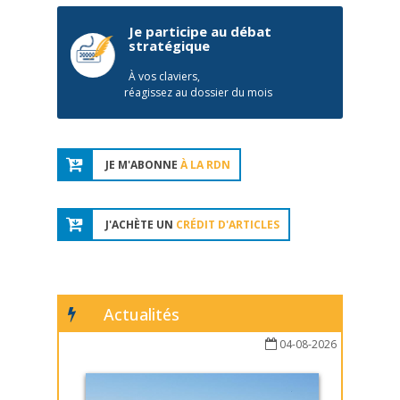
Je participe au débat
stratégique
À vos claviers,
réagissez au dossier du mois
JE M'ABONNE
À LA RDN
J'ACHÈTE UN
CRÉDIT D'ARTICLES
Actualités
04-08-2026