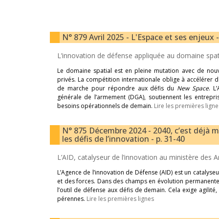
N° 879 Avril 2025 - L'Espace et ses enjeux -
L’innovation de défense appliquée au domaine spat
Le domaine spatial est en pleine mutation avec de nou
privés. La compétition internationale oblige à accélérer 
de marche pour répondre aux défis du
New Space
. L
générale de l’armement (DGA), soutiennent les entrepris
besoins opérationnels de demain.
Lire les premières ligne
N° 875 Décembre 2024 - 2040, c’est déjà mai
les défis de l’innovation - p. 31-40
L’AID, catalyseur de l’innovation au ministère des 
L’Agence de l’innovation de Défense (AID) est un catalyseu
et des forces. Dans des champs en évolution permanente,
l’outil de défense aux défis de demain. Cela exige agilité,
pérennes.
Lire les premières lignes