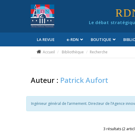
Panneau de gestion des cookies
RD
Le débat stratégiqu
LA REVUE
e
-RDN
BOUTIQUE
BIBL
Conditions générales de vente
Accueil
Bibliothèque
Recherche
Auteur :
Patrick Aufort
Ingénieur général de l’armement. Directeur de l’Agence inno
3 résultats (2 artic