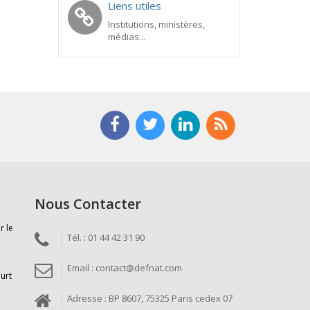
Liens utiles
Institutions, ministères,
médias...
Nous Contacter
r le
Tél. : 01 44 42 31 90
Email : contact@defnat.com
ourt
Adresse : BP 8607, 75325 Paris cedex 07