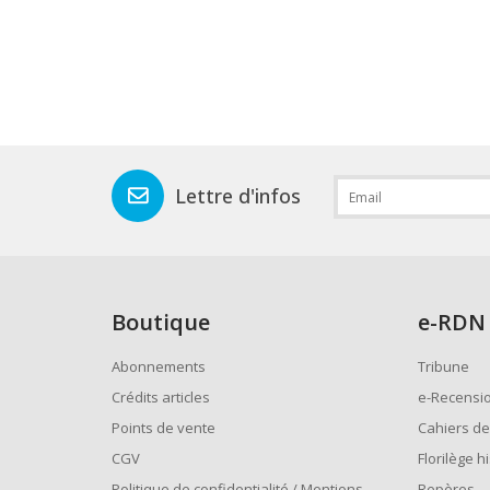
Lettre d'infos
Boutique
e
-RDN
Abonnements
Tribune
Crédits articles
e-Recensi
Points de vente
Cahiers de
CGV
Florilège h
Politique de confidentialité / Mentions
Repères