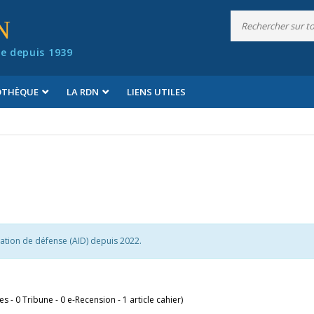
N
e depuis 1939
IOTHÈQUE
LA RDN
LIENS UTILES
vation de défense (AID) depuis 2022.
les - 0 Tribune - 0 e-Recension - 1 article cahier)