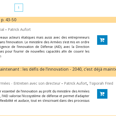
1
 p. 43-50
ial
-
Patrick Aufort
veaux acteurs étatiques mais aussi avec des entrepreneurs
dans l’innovation. Le ministère des Armées s’est mis en ordre
’Agence de l’innovation de Défense (AID), avec la Direction
es pour fournir de nouvelles capacités afin de couvrir les
s
ntenant : les défis de l’innovation - 2040, c’est déjà maint
Armées - Entretien avec son directeur
-
Patrick Aufort
,
Tsiporah Fried
r essentiel de l’innovation au profit du ministère des Armées
 l’AID valorise l’écosystème de défense et permet d’adapter
 flexibilité et audace, tout en s’inscrivant dans des processus