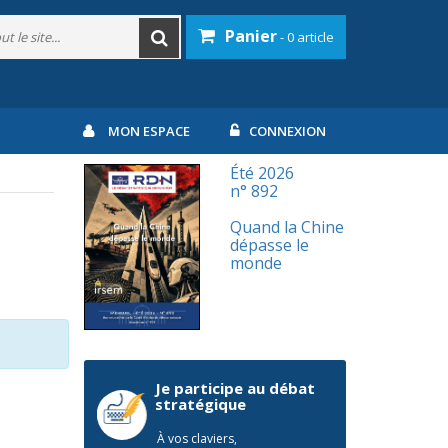
Panier
- 0 article
MON ESPACE
CONNEXION
Été 2026
n° 892
Quand la Chine
dépasse le
monde
Je participe au débat
stratégique
À vos claviers,