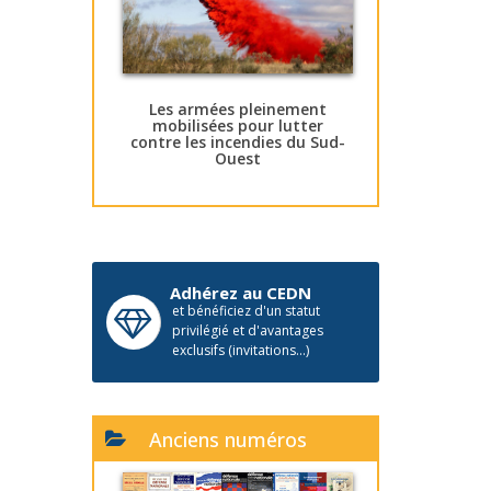
Les armées pleinement
mobilisées pour lutter
contre les incendies du Sud-
Ouest
Adhérez au CEDN
et bénéficiez d'un statut
privilégié et d'avantages
exclusifs (invitations...)
Anciens numéros