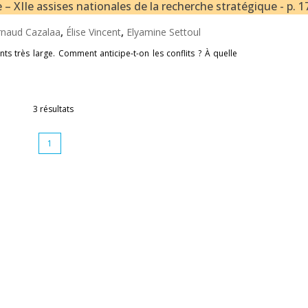
e – XIIe assises nationales de la recherche stratégique - p. 1
rnaud Cazalaa
,
Élise Vincent
,
Elyamine Settoul
 très large. Comment anticipe-t-on les conflits ? À quelle
3 résultats
1