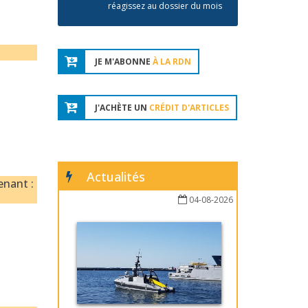
réagissez au dossier du mois
JE M'ABONNE
À LA RDN
J'ACHÈTE UN
CRÉDIT D'ARTICLES
Actualités
enant :
04-08-2026