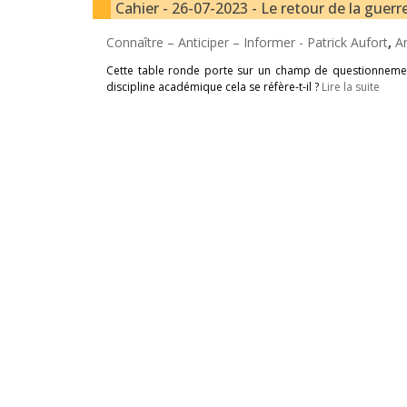
Cahier - 26-07-2023 - Le retour de la guerr
Connaître – Anticiper – Informer -
Patrick Aufort
,
A
Cette table ronde porte sur un champ de questionnements
discipline académique cela se réfère-t-il ?
Lire la suite