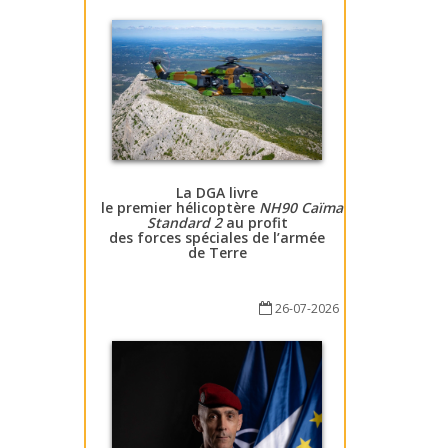
La DGA livre
le premier hélicoptère
NH90 Caïman
Standard 2
au profit
des forces spéciales de l’armée
de Terre
26-07-2026