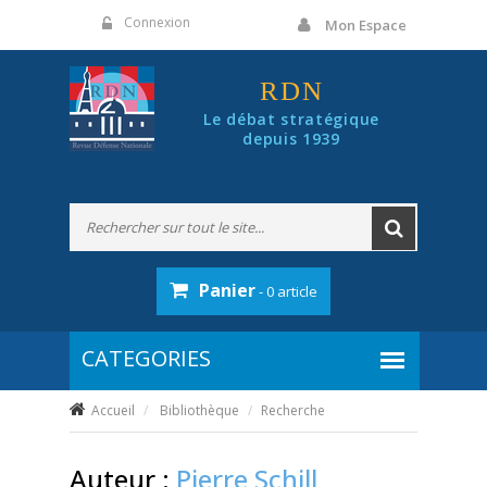
Panneau de gestion des cookies
Connexion
Mon Espace
RDN
Le débat stratégique
depuis 1939
Panier
- 0 article
Accueil
Bibliothèque
Recherche
Auteur :
Pierre Schill