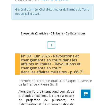
Général d'armée. Chef d’état-major de l’armée de Terre
depuis juillet 2021.
2 résultats (2 articles - 0 Tribune - 0 e-Recension)
1
N° 891 Juin 2026 - Révolutions et
changements en cours dans les
affaires militaires - Révolutions et
changements en cours
dans les affaires militaires - p. 66-71
L’armée de Terre, un outil stratégique au service
de la France
-
Pierre Schill
Alors que l’ordre international connaît de
profondes mutations, la France a besoin
de projection de puissance, de
détermination et de cohésion nationale.