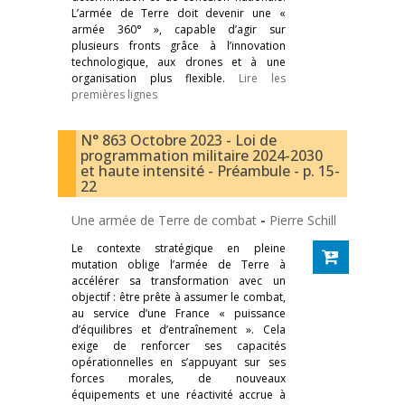
L’armée de Terre doit devenir une «
armée 360° », capable d’agir sur
plusieurs fronts grâce à l’innovation
technologique, aux drones et à une
organisation plus flexible.
Lire les
premières lignes
N° 863 Octobre 2023 - Loi de
programmation militaire 2024-2030
et haute intensité - Préambule - p. 15-
22
Une armée de Terre de combat
-
Pierre Schill
Le contexte stratégique en pleine
mutation oblige l’armée de Terre à
accélérer sa transformation avec un
objectif : être prête à assumer le combat,
au service d’une France « puissance
d’équilibres et d’entraînement ». Cela
exige de renforcer ses capacités
opérationnelles en s’appuyant sur ses
forces morales, de nouveaux
équipements et une réactivité accrue à