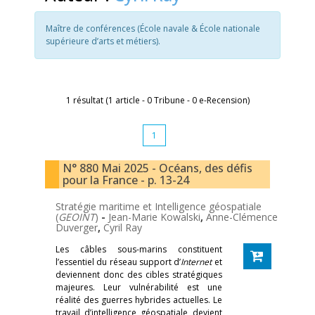
Maître de conférences (École navale & École nationale
supérieure d’arts et métiers).
1 résultat (1 article - 0 Tribune - 0 e-Recension)
1
N° 880 Mai 2025 - Océans, des défis
pour la France - p. 13-24
Stratégie maritime et Intelligence géospatiale
(
GEOINT
)
-
Jean-Marie Kowalski
,
Anne-Clémence
Duverger
,
Cyril Ray
Les câbles sous-marins constituent
l’essentiel du réseau support d’
Internet
et
deviennent donc des cibles stratégiques
majeures. Leur vulnérabilité est une
réalité des guerres hybrides actuelles. Le
travail d’intelligence géospatiale devient