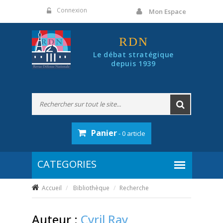
Panneau de gestion des cookies
Connexion
Mon Espace
RDN
Le débat stratégique
depuis 1939
Panier
- 0 article
Accueil
Bibliothèque
Recherche
Auteur :
Cyril Ray