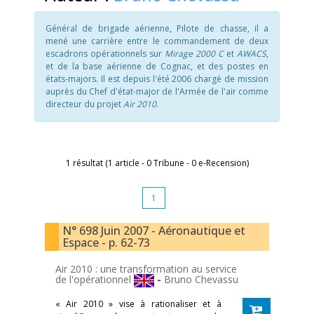
Général de brigade aérienne, Pilote de chasse, il a
mené une carrière entre le commandement de deux
escadrons opérationnels sur
Mirage 2000 C
et
AWACS
,
et de la base aérienne de Cognac, et des postes en
états-majors. Il est depuis l'été 2006 chargé de mission
auprès du Chef d'état-major de l'Armée de l'air comme
directeur du projet
Air 2010
.
1 résultat (1 article - 0 Tribune - 0 e-Recension)
1
N° 698 Juin 2007 - Aéronautique et
Espace - p. 62-73
Air 2010 : une transformation au service
de l'opérationnel
-
Bruno Chevassu
« Air 2010 » vise à rationaliser et à