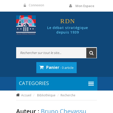
Panneau de gestion des cookies
Connexion
Mon Espace
RDN
Le débat stratégique
depuis 1939
Panier
- 0 article
Accueil
Bibliothèque
Recherche
Auteur :
Bruno Chevassu