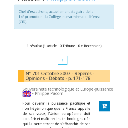
Chef d'escadrons, actuellement stagiaire de la
e
14
promotion du Collège interarmées de défense
(CID).
1 résultat (1 article - 0 Tribune - 0 e-Recension)
1
N° 701 Octobre 2007 - Repères -
Opinions - Débats - p. 171-178
Souveraineté technologique et Europe-puissance
-
Philippe Pacom
Pour devenir la puissance pacifique et
non hégémonique que la France appelle
de ses vœux, l’Union européenne doit
acquérir et maîtriser les technologies clés
qui lui permettront de s’affranchir de ses