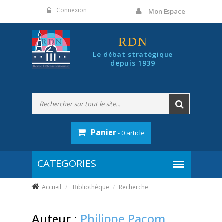
Panneau de gestion des cookies
Connexion
Mon Espace
RDN
Le débat stratégique
depuis 1939
Panier
- 0 article
Accueil
Bibliothèque
Recherche
Auteur :
Philippe Pacom