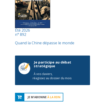
Été 2026
n° 892
Quand la Chine dépasse le monde
Je participe au débat
stratégique
À vos claviers,
réagissez au dossier du mois
JE M'ABONNE
À LA RDN