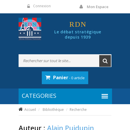
Panneau de gestion des cookies
Connexion
Mon Espace
RDN
Le débat stratégique
depuis 1939
Panier
- 0 article
Accueil
Bibliothèque
Recherche
Auteur :
Alain Puidupin