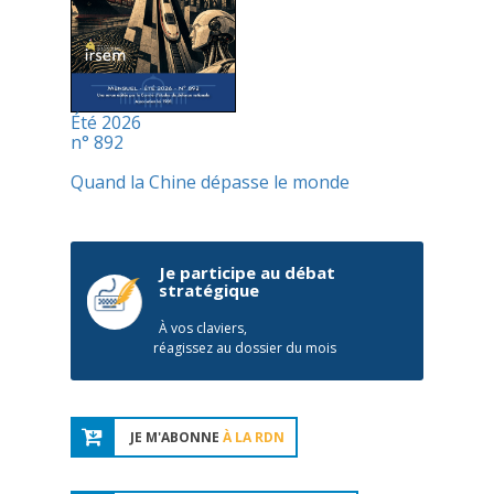
Été 2026
n° 892
Quand la Chine dépasse le monde
Je participe au débat
stratégique
À vos claviers,
réagissez au dossier du mois
JE M'ABONNE
À LA RDN