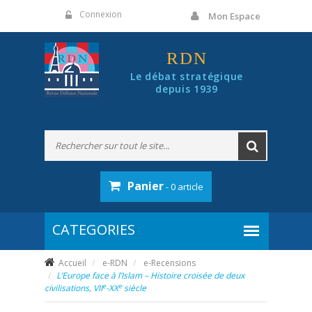
Panneau de gestion des cookies
Connexion
Mon Espace
RDN
Le débat stratégique
depuis 1939
Panier
- 0 article
Accueil
e-RDN
e-Recensions
L’Europe face à l’Islam – Histoire croisée de deux
e
e
civilisations, VII
-XX
siècle