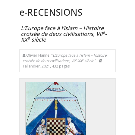
e
-RECENSIONS
L’Europe face à l’Islam – Histoire
e
croisée de deux civilisations, VII
-
e
XX
siècle
Olivier Hanne, "
L’Europe face à l’Islam – Histoire
e
e
croisée de deux civilisations, VII
-XX
siècle
"
Tallandier, 2021, 432 pages