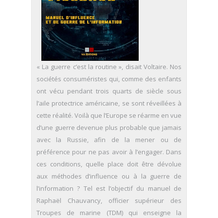
« La guerre c’est la routine », disait Voltaire. Nos
sociétés consuméristes qui, comme des enfants
ont vécu pendant trois quarts de siècle sous
l’aile protectrice américaine, se sont réveillées à
cette réalité. Voilà que l’Europe se réarme en vue
d’une guerre devenue plus probable que jamais
avec la Russie, afin de la mener ou de
préférence pour ne pas avoir à l’engager. Dans
ces conditions, quelle place doit être dévolue
aux méthodes d’influence ou à la guerre de
l’information ? Tel est l’objectif du manuel de
Raphaël Chauvancy, officier supérieur des
Troupes de marine (TDM) qui enseigne la