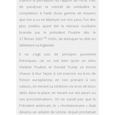
d’abord la perception du rapport de force. Puis
de paralyser la volonté de combattre le
compétiteur à l’aide d’une gamme de moyens
que l’on a vu se déployer sur nos yeux, l’un des
plus visibles ayant été la menace nucléaire
brandie par le président Poutine dès le
(1)
27 février 2022
. Enfin, de disloquer la cible en
délimitant sa légitimité.
Il ne s’agit pas de principes purement
théoriques, car on voit bien qu’en un sens
Vladimir Poutine et Donald Trump se livrent
chacun à leur façon à cet exercice vis-à-vis de
l’Union européenne, en s’en prenant à ses
valeurs, en minant sa cohésion vis-à-vis de leurs
alliés dans la place, en misant sur ses peurs ou
ses procrastinations. On ne savait pas que le
Président américain, le « révolutionnaire » était
devenu un adepte de Lénine, lequel proclamait