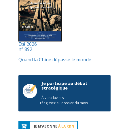
Été 2026
n° 892
Quand la Chine dépasse le monde
Je participe au débat
stratégique
À vos claviers,
réagissez au dossier du mois
JE M'ABONNE
À LA RDN