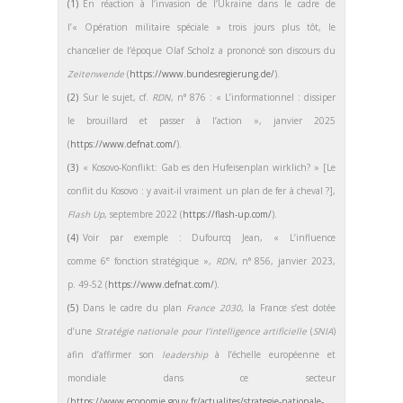
(1)
En réaction à l’invasion de l’Ukraine dans le cadre de
l’« Opération militaire spéciale » trois jours plus tôt, le
chancelier de l’époque Olaf Scholz a prononcé son discours du
Zeitenwende
(
https://www.bundesregierung.de/
).
(2)
Sur le sujet, cf.
RDN
, n° 876 : « L’informationnel : dissiper
le brouillard et passer à l’action », janvier 2025
(
https://www.defnat.com/
).
(3)
« Kosovo-Konflikt: Gab es den Hufeisenplan wirklich? » [Le
conflit du Kosovo : y avait-il vraiment un plan de fer à cheval ?],
Flash Up
, septembre 2022 (
https://flash-up.com/
).
(4)
Voir par exemple : Dufourcq Jean, « L’influence
e
comme 6
fonction stratégique »,
RDN
, n° 856, janvier 2023,
p. 49-52 (
https://www.defnat.com/
).
(5)
Dans le cadre du plan
France 2030
, la France s’est dotée
d’une
Stratégie nationale pour l’intelligence artificielle
(
SNIA
)
afin d’affirmer son
leadership
à l’échelle européenne et
mondiale dans ce secteur
(
https://www.economie.gouv.fr/actualites/strategie-nationale-