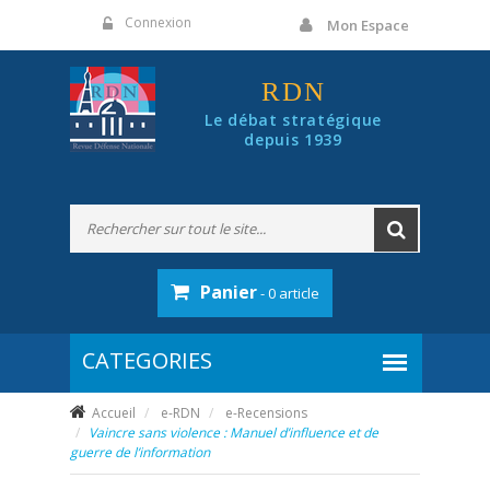
Panneau de gestion des cookies
Connexion
Mon Espace
RDN
Le débat stratégique
depuis 1939
Panier
- 0 article
Accueil
e-RDN
e-Recensions
Vaincre sans violence : Manuel d’influence et de
guerre de l’information