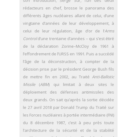
son introduction, Serge Sur, l’un des deux
rédacteurs en chef, brosse le panorama des
différents âges nucléaires allant de celui, d’une
vingtaine d’années de leur développement, à
celui de leur régulation, âge d’or de l’
Arms
Control
d’une trentaine d’années – qui s’est étiré
de la déclaration Zorine–McCloy de 1961 à
l’effondrement de l’URSS en 1991. Puis a succédé
l’âge de la déconstruction, à compter de la
décision prise par le président George Bush fils
de mettre fin en 2002, au Traité
Anti-Ballistic
Missile
(
ABM
) qui limitait à deux sites le
déploiement des défenses antimissiles des
deux grands. On sait qu’après la sortie décidée
le 27 avril 2018 par Donald Trump du Traité sur
les Forces nucléaires à portée intermédiaire (FNI)
du 8 décembre 1987, c’est à peu près toute
l’architecture de la sécurité et de la stabilité