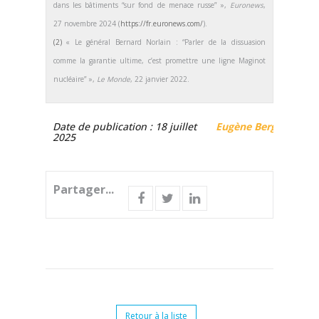
dans les bâtiments “sur fond de menace russe” »,
Euronews
,
27 novembre 2024 (
https://fr.euronews.com/
).
(2)
« Le général Bernard Norlain : “Parler de la dissuasion
comme la garantie ultime, c’est promettre une ligne Maginot
nucléaire” »,
Le Monde
, 22 janvier 2022.
Date de publication : 18 juillet
Eugène Berg
2025
Partager...
Retour à la liste