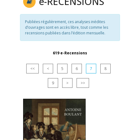
e
-RECENSIONS
Publiées régulièrement, ces analyses inédites
d’ouvrages sont en accès libre, tout comme les
recensions publiées dans l’édition mensuelle.
619 e-Recensions
<<
<
5
6
7
8
9
>
>>