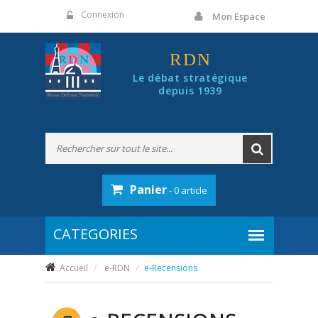
Panneau de gestion des cookies
Connexion
Mon Espace
RDN
Le débat stratégique
depuis 1939
Panier
- 0 article
Accueil
e-RDN
e-Recensions