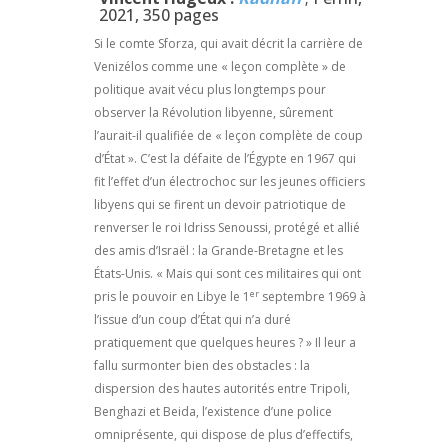
2021, 350 pages
Si le comte Sforza, qui avait décrit la carrière de
Venizélos comme une « leçon complète » de
politique avait vécu plus longtemps pour
observer la Révolution libyenne, sûrement
l’aurait-il qualifiée de « leçon complète de coup
d’État ». C’est la défaite de l’Égypte en 1967 qui
fit l’effet d’un électrochoc sur les jeunes officiers
libyens qui se firent un devoir patriotique de
renverser le roi Idriss Senoussi, protégé et allié
des amis d’Israël : la Grande-Bretagne et les
États-Unis. « Mais qui sont ces militaires qui ont
er
pris le pouvoir en Libye le 1
septembre 1969 à
l’issue d’un coup d’État qui n’a duré
pratiquement que quelques heures ? » Il leur a
fallu surmonter bien des obstacles : la
dispersion des hautes autorités entre Tripoli,
Benghazi et Beida, l’existence d’une police
omniprésente, qui dispose de plus d’effectifs,