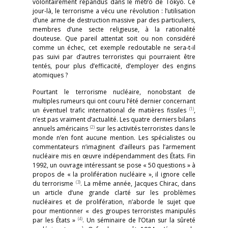
volontairement répandus dans le métro de Tokyo. Ce
jour-là, le terrorisme a vécu une révolution : l’utilisation
d’une arme de destruction massive par des particuliers,
membres d’une secte religieuse, à la rationalité
douteuse. Que pareil attentat soit ou non considéré
comme un échec, cet exemple redoutable ne sera-t-il
pas suivi par d’autres terroristes qui pourraient être
tentés, pour plus d’efficacité, d’employer des engins
atomiques ?
Pourtant le terrorisme nucléaire, nonobstant de
multiples rumeurs qui ont couru l’été dernier concernant
(1)
un éventuel trafic international de matières fissiles
,
n’est pas vraiment d’actualité. Les quatre derniers bilans
(2)
annuels américains
sur les activités terroristes dans le
monde n’en font aucune mention. Les spécialistes ou
commentateurs n’imaginent d’ailleurs pas l’armement
nucléaire mis en œuvre indépendamment des États. Fin
1992, un ouvrage intéressant se pose « 50 questions » à
propos de « la prolifération nucléaire », il ignore celle
(3)
du terrorisme
. La même année, Jacques Chirac, dans
un article d’une grande clarté sur les problèmes
nucléaires et de prolifération, n’aborde le sujet que
pour mentionner « des groupes terroristes manipulés
(4)
par les États »
. Un séminaire de l’Otan sur la sûreté