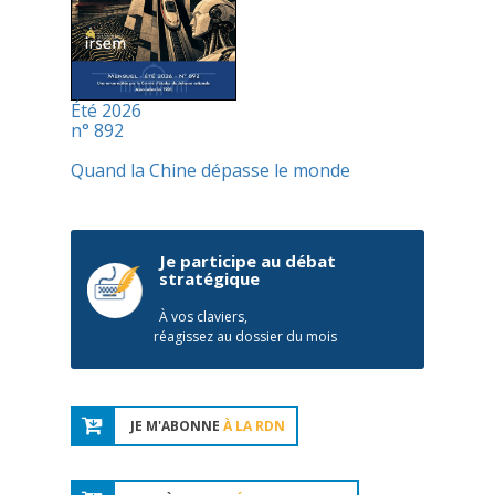
Été 2026
n° 892
Quand la Chine dépasse le monde
Je participe au débat
stratégique
À vos claviers,
réagissez au dossier du mois
JE M'ABONNE
À LA RDN