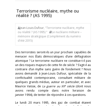
Terrorisme nucléaire, mythe ou
réalité ? (AS 1995)
Jean-Louis Dufour
, "Terrorisme nucléaire, mythe
ou réalité ? (AS 1995) "
Le nucléaire militaire –
mémoire stratégique (Complément du numéro
d'été 2015)
Des terroristes seront-ils un jour prochain capables de
menacer nos États démocratiques d’une déflagration
atomique ? Le terrorisme nucléaire ne constitue-t-il pas
un des risques majeurs de cette fin de siècle ? S’agit-il au
contraire d’un mythe sans guère de fondement ? Nous
avons demandé à Jean-Louis Dufour, spécialiste de la
conflictualité contemporaine, consultant militaire de
quelques grands médias, auteur en particulier, et avec
e
Maurice Vaïsse, de
La guerre au XX
siècle
(dont nous
avons rendu compte dans notre livraison de
janvier 1994), de tenter de répondre à ces questions.
Le lundi 20 mars 1995, des gaz de combat étaient