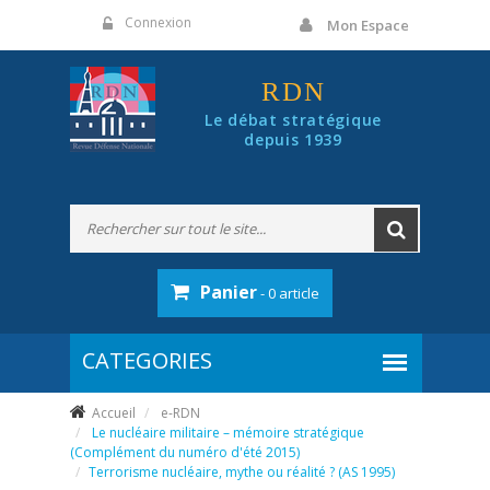
Panneau de gestion des cookies
Connexion
Mon Espace
RDN
Le débat stratégique
depuis 1939
Panier
- 0 article
Accueil
e-RDN
Le nucléaire militaire – mémoire stratégique
(Complément du numéro d'été 2015)
Terrorisme nucléaire, mythe ou réalité ? (AS 1995)