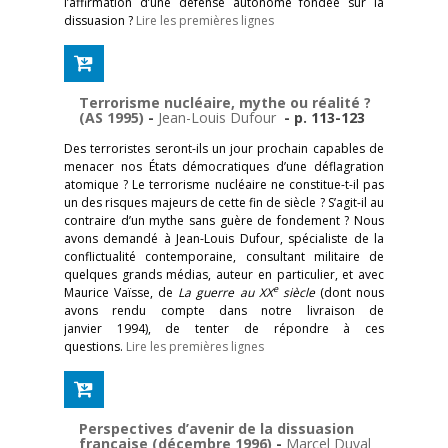
l’affirmation d’une défense autonome fondée sur la
dissuasion ?
Lire les premières lignes
Terrorisme nucléaire, mythe ou réalité ?
(AS 1995)
-
Jean-Louis Dufour
- p. 113-123
Des terroristes seront-ils un jour prochain capables de
menacer nos États démocratiques d’une déflagration
atomique ? Le terrorisme nucléaire ne constitue-t-il pas
un des risques majeurs de cette fin de siècle ? S’agit-il au
contraire d’un mythe sans guère de fondement ? Nous
avons demandé à Jean-Louis Dufour, spécialiste de la
conflictualité contemporaine, consultant militaire de
quelques grands médias, auteur en particulier, et avec
e
Maurice Vaïsse, de
La guerre au XX
siècle
(dont nous
avons rendu compte dans notre livraison de
janvier 1994), de tenter de répondre à ces
questions.
Lire les premières lignes
Perspectives d’avenir de la dissuasion
française (décembre 1996)
-
Marcel Duval