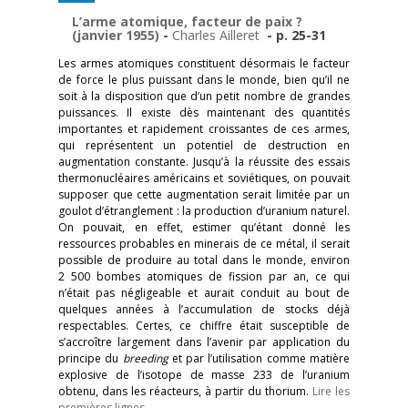
L’arme atomique, facteur de paix ?
(janvier 1955)
-
Charles Ailleret
- p. 25-31
Les armes atomiques constituent désormais le facteur
de force le plus puissant dans le monde, bien qu’il ne
soit à la disposition que d’un petit nombre de grandes
puissances. Il existe dès maintenant des quantités
importantes et rapidement croissantes de ces armes,
qui représentent un potentiel de destruction en
augmentation constante. Jusqu’à la réussite des essais
thermonucléaires américains et soviétiques, on pouvait
supposer que cette augmentation serait limitée par un
goulot d’étranglement : la production d’uranium naturel.
On pouvait, en effet, estimer qu’étant donné les
ressources probables en minerais de ce métal, il serait
possible de produire au total dans le monde, environ
2 500 bombes atomiques de fission par an, ce qui
n’était pas négligeable et aurait conduit au bout de
quelques années à l’accumulation de stocks déjà
respectables. Certes, ce chiffre était susceptible de
s’accroître largement dans l’avenir par application du
principe du
breeding
et par l’utilisation comme matière
explosive de l’isotope de masse 233 de l’uranium
obtenu, dans les réacteurs, à partir du thorium.
Lire les
premières lignes