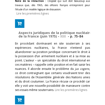
Note de la rédaction :
L’exposé qui suit doit beaucoup aux
travaux que, dès 1965, des officiers français entreprirent pour
l’étude d’un modèle logique de dissuasion.
Lire les premières lignes
Aspects juridiques de la politique nucléaire
de la France (juin 1975)
-
XXX
- p. 75-84
En procédant dorénavant en site souterrain à ses
expériences nucléaires, la France n’entend pas
abandonner sa position juridique concernant le droit à
la possession d’un armement nucléaire et à sa mise au
point. L’auteur – un spécialiste du droit international en
ces matières – rappelle cette position et en fait saisir les
nuances. Il aborde ensuite le problème du
jus cogens
,
ce droit contraignant que certains voudraient tirer des
résolutions de l’Assemblée générale des Nations unies
et du droit coutumier. La France récuse ce procédé car
elle y voit une nouvelle possibilité de manœuvre contre
ses essais même souterrains.
Lire les premières lignes