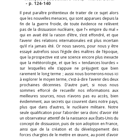
- p. 124-140
Il peut paraître prétentieux de traiter de ce sujet alors
que les nouvelles menaces, qui sont apparues depuis la
fin de la guerre froide, de toute évidence ne relèvent
pas de la dissuasion nucléaire, que l’« empire du mal »
qui en avait été la raison d’être, s’est effondré, et que
l’avenir des relations internationales est plus incertain
qu’il n’a jamais été. Or nous savons, pour nous y être
essayé autrefois sous l’égide des maîtres de l’époque,
que la prospective est une science encore plus inexacte
que la météorologie, et que les « tendances lourdes »
sur lesquelles elle s’appuie ne préjugent que bien
rarement le long terme ; aussi nous bornerons-nous ici
à explorer le moyen terme, c’est-à-dire l’avenir des deux
prochaines décennies. D’autre part, si nous nous
sommes efforcé de recueillir nos informations aux
meilleures sources, nous n’avons pas eu accès, bien
évidemment, aux secrets qui couvrent dans notre pays,
plus que dans d’autres, le nucléaire militaire. Notre
seule qualification pour l’aborder sera donc d’avoir été
un observateur attentif de la naissance aux États-Unis du
concept de dissuasion, puis de son adoption en France,
ainsi que de la création et du développement des
forces chargées de le mettre en œuvre, au point d’avoir