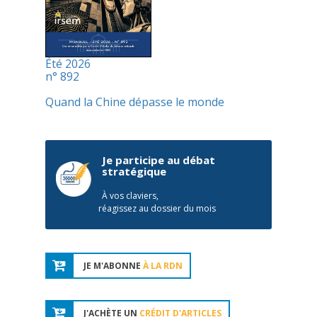
Été 2026
n° 892
Quand la Chine dépasse le monde
Je participe au débat
stratégique
À vos claviers,
réagissez au dossier du mois
JE M'ABONNE
À LA RDN
J'ACHÈTE UN
CRÉDIT D'ARTICLES