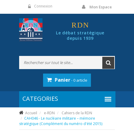
Panneau de gestion des cookies
Connexion
Mon Espace
RDN
Le débat stratégique
depuis 1939
Panier
- 0 article
Accueil
e-RDN
Cahiers de la RDN
CAH046 - Le nucléaire militaire – mémoire
stratégique (Complément du numéro d'été 2015)