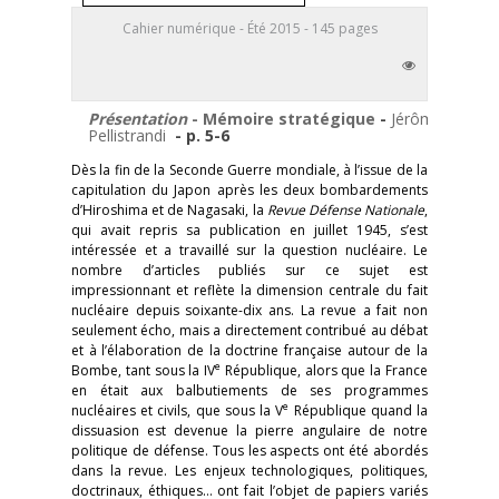
Cahier numérique - Été 2015 - 145 pages
Présentation
- Mémoire stratégique
-
Jérôme
Pellistrandi
- p. 5-6
Dès la fin de la Seconde Guerre mondiale, à l’issue de la
capitulation du Japon après les deux bombardements
d’Hiroshima et de Nagasaki, la
Revue Défense Nationale
,
qui avait repris sa publication en juillet 1945, s’est
intéressée et a travaillé sur la question nucléaire. Le
nombre d’articles publiés sur ce sujet est
impressionnant et reflète la dimension centrale du fait
nucléaire depuis soixante-dix ans. La revue a fait non
seulement écho, mais a directement contribué au débat
et à l’élaboration de la doctrine française autour de la
e
Bombe, tant sous la IV
République, alors que la France
en était aux balbutiements de ses programmes
e
nucléaires et civils, que sous la V
République quand la
dissuasion est devenue la pierre angulaire de notre
politique de défense. Tous les aspects ont été abordés
dans la revue. Les enjeux technologiques, politiques,
doctrinaux, éthiques… ont fait l’objet de papiers variés