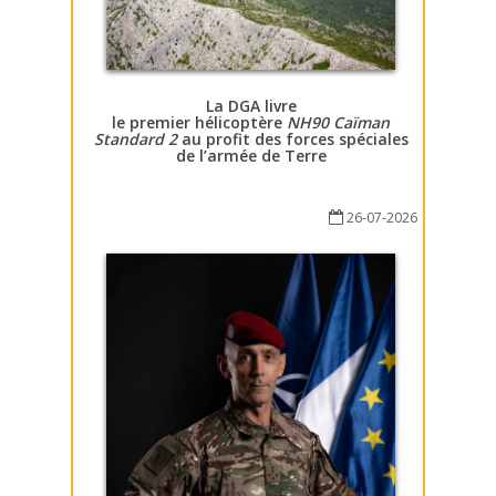
La DGA livre
le premier hélicoptère
NH90 Caïman
Standard 2
au profit des forces spéciales
de l’armée de Terre
26-07-2026