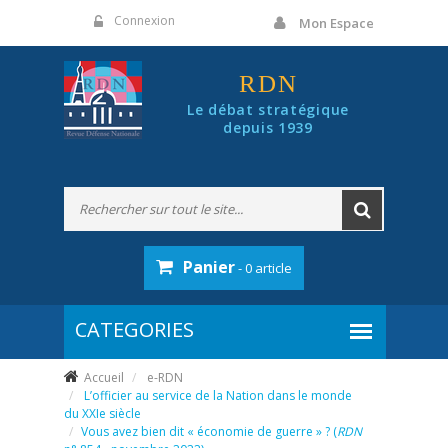
Panneau de gestion des cookies
Connexion
Mon Espace
RDN
Le débat stratégique
depuis 1939
Panier
- 0 article
Accueil
e-RDN
L’officier au service de la Nation dans le monde
du XXIe siècle
Vous avez bien dit « économie de guerre » ? (
RDN