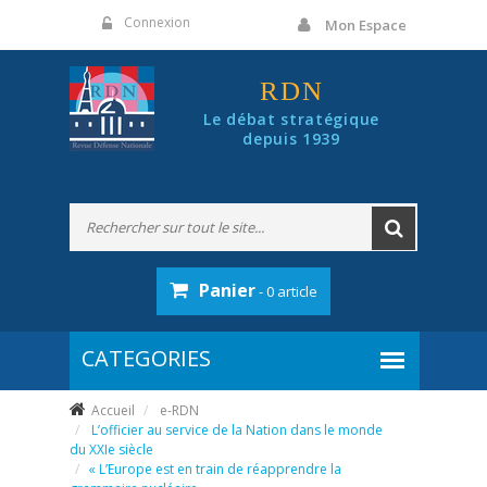
Panneau de gestion des cookies
Connexion
Mon Espace
RDN
Le débat stratégique
depuis 1939
Panier
- 0 article
Accueil
e-RDN
L’officier au service de la Nation dans le monde
du XXIe siècle
« L’Europe est en train de réapprendre la