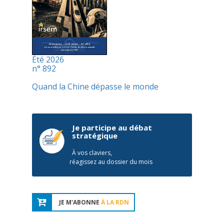
Été 2026
n° 892
Quand la Chine dépasse le monde
Je participe au débat
stratégique
À vos claviers,
réagissez au dossier du mois
JE M'ABONNE
À LA RDN