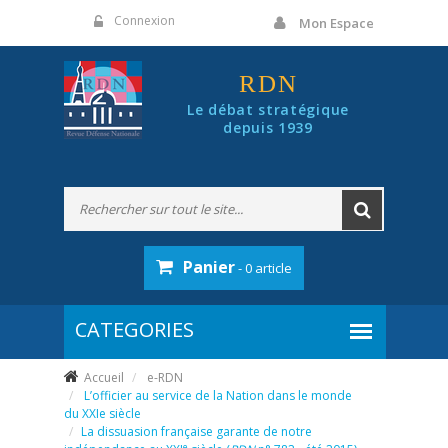
Panneau de gestion des cookies
Connexion
Mon Espace
RDN
Le débat stratégique
depuis 1939
Panier
- 0 article
Accueil
e-RDN
L’officier au service de la Nation dans le monde
du XXIe siècle
La dissuasion française garante de notre
e