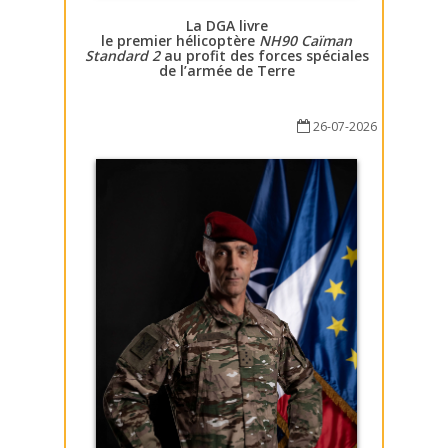
La DGA livre
le premier hélicoptère
NH90 Caïman
Standard 2
au profit des forces spéciales
de l’armée de Terre
26-07-2026