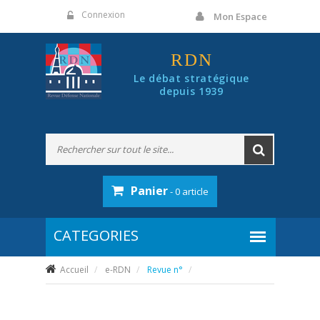
Panneau de gestion des cookies
Connexion
Mon Espace
RDN
Le débat stratégique
depuis 1939
Panier
- 0 article
Accueil
e-RDN
Revue n°