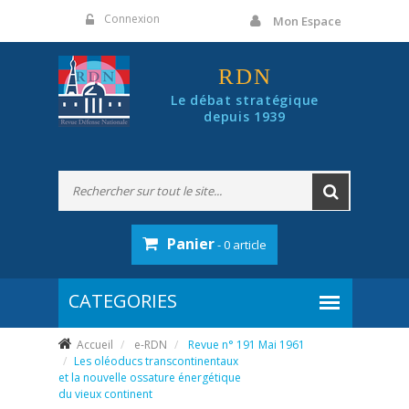
Panneau de gestion des cookies
Connexion
Mon Espace
RDN
Le débat stratégique
depuis 1939
Panier
- 0 article
Accueil
e-RDN
Revue n° 191 Mai 1961
Les oléoducs transcontinentaux
et la nouvelle ossature énergétique
du vieux continent