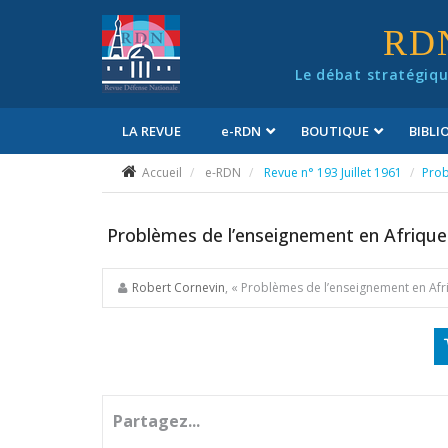
Panneau de gestion des cookies
RD
Le débat stratégiqu
LA REVUE
e
-RDN
BOUTIQUE
BIBL
Conditions générales de vente
Accueil
e-RDN
Revue n° 193 Juillet 1961
Prob
Problèmes de l’enseignement en Afrique 
Robert Cornevin
, « Problèmes de l’enseignement en Afr
Partagez...