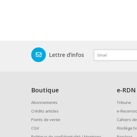
Lettre d'infos
Boutique
e
-RDN
Abonnements
Tribune
Crédits articles
e-Recensi
Points de vente
Cahiers de
CGV
Florilège h
Politique de confidentialité / Mentions
Repères