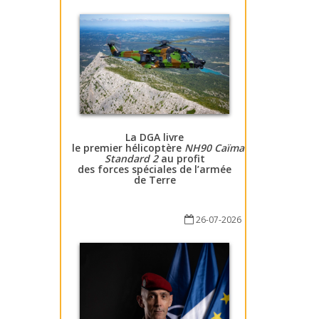
La DGA livre
le premier hélicoptère
NH90 Caïman
Standard 2
au profit
des forces spéciales de l’armée
de Terre
26-07-2026