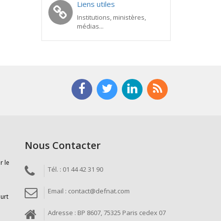
Liens utiles
Institutions, ministères,
médias...
Nous Contacter
r le
Tél. : 01 44 42 31 90
Email : contact@defnat.com
ourt
Adresse : BP 8607, 75325 Paris cedex 07