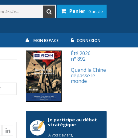
Panier
- 0 article
MON ESPACE
CONNEXION
Été 2026
n° 892
Quand la Chine
dépasse le
monde
31
Je participe au débat
stratégique
À vos claviers,