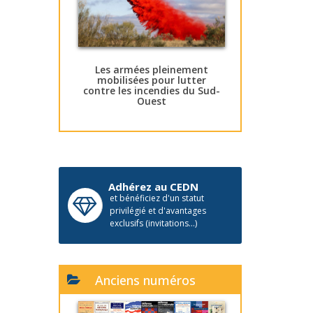
Les armées pleinement
mobilisées pour lutter
contre les incendies du Sud-
Ouest
Adhérez au CEDN
et bénéficiez d'un statut
privilégié et d'avantages
exclusifs (invitations...)
Anciens numéros