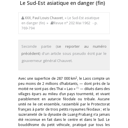
Le Sud-Est asiatique en danger (fin)
XXX
,
Paul Louis Chauvet
, « Le Sud-Est asiatique
en danger (fin) »
Revue n° 202 Mai 1962
- p.
769-794
Seconde partie (
se reporter au numéro
précédent
) d'un article sous pseudo écrit par le
gouverneur général Chauvet.
2
Avec une superficie de 287 000 km
, le Laos compte un
peu moins de 2 millions d’habitants, — dont près de la
(1)
moitié ne sont pas des Thaï « Lao »
— dilués dans des
villages épars au milieu d’un pays tourmenté, et vivant
paisiblement en autarcie féodale ou tribale. Aucune
unité ne lie cet ensemble, rassemblé par le Protectorat
français à partir de trois petits royaumes féodaux ; et la
suzeraineté de la dynastie de Luang-Prabang n’a jamais
été reconnue en fait dans le centre et dans le Sud. Le
bouddhisme du petit véhicule, pratiqué par tous les