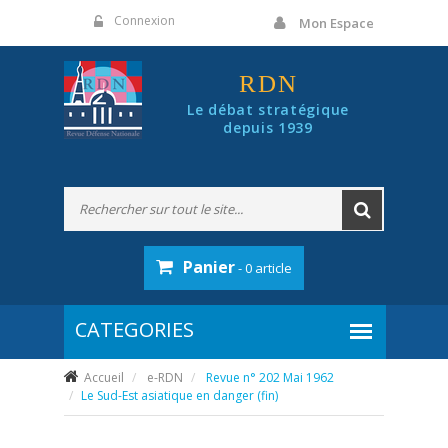
Panneau de gestion des cookies
Connexion
Mon Espace
RDN
Le débat stratégique
depuis 1939
Panier
- 0 article
Accueil
e-RDN
Revue n° 202 Mai 1962
Le Sud-Est asiatique en danger (fin)