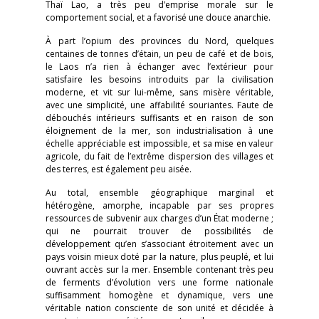
Thaï Lao, a très peu d’emprise morale sur le
comportement social, et a favorisé une douce anarchie.
À part l’opium des provinces du Nord, quelques
centaines de tonnes d’étain, un peu de café et de bois,
le Laos n’a rien à échanger avec l’extérieur pour
satisfaire les besoins introduits par la civilisation
moderne, et vit sur lui-même, sans misère véritable,
avec une simplicité, une affabilité souriantes. Faute de
débouchés intérieurs suffisants et en raison de son
éloignement de la mer, son industrialisation à une
échelle appréciable est impossible, et sa mise en valeur
agricole, du fait de l’extrême dispersion des villages et
des terres, est également peu aisée.
Au total, ensemble géographique marginal et
hétérogène, amorphe, incapable par ses propres
ressources de subvenir aux charges d’un État moderne ;
qui ne pourrait trouver de possibilités de
développement qu’en s’associant étroitement avec un
pays voisin mieux doté par la nature, plus peuplé, et lui
ouvrant accès sur la mer. Ensemble contenant très peu
de ferments d’évolution vers une forme nationale
suffisamment homogène et dynamique, vers une
véritable nation consciente de son unité et décidée à