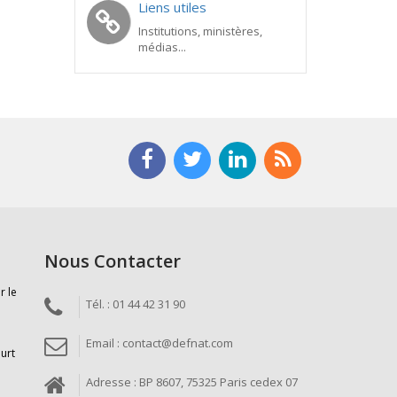
Liens utiles
Institutions, ministères,
médias...
Nous Contacter
r le
Tél. : 01 44 42 31 90
Email : contact@defnat.com
ourt
Adresse : BP 8607, 75325 Paris cedex 07