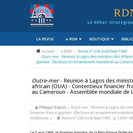
Panneau de gestion des cookies
RD
Le débat stratégiqu
LA REVUE
e
-RDN
BOUTIQUE
BIBL
Conditions générales de vente
Accueil
e-RDN
Revue n° 238 Août/Sept 1965
Outre-mer
- Réunion à Lagos des ministres des Affaires
guinéen - Élections et remaniement ministériel au Camero
Outre-mer
- Réunion à Lagos des ministr
africain (OUA) - Contentieux financier f
au Cameroun - Assemblée mondiale de la
Philippe Scipion
, «
Outre-mer
- Réunion à Lagos des mini
financier franco-guinéen - Élections et remaniement ministér
endémies) »
Revue n° 238 Août/Sept 1965
- p. 1478-14
Le 5 mai 1965, le Premier ministre de la République fédérale