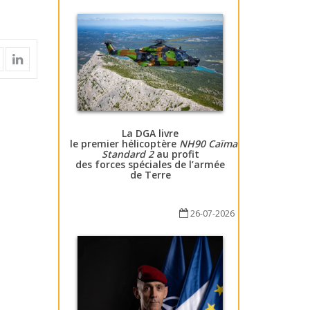
La DGA livre
le premier hélicoptère
NH90 Caïman
Standard 2
au profit
des forces spéciales de l’armée
de Terre
26-07-2026