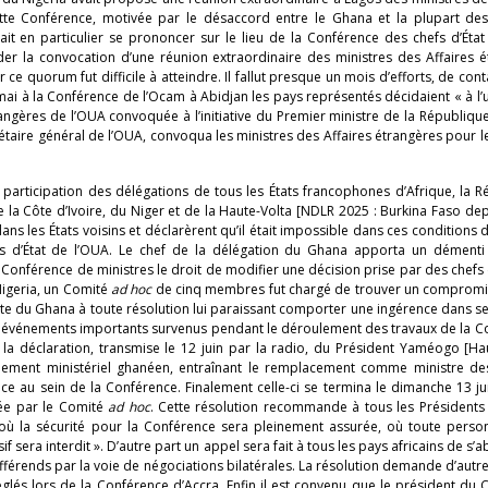
Cette Conférence, motivée par le désaccord entre le Ghana et la plupart des
it en particulier se prononcer sur le lieu de la Conférence des chefs d’État
r la convocation d’une réunion extraordinaire des ministres des Affaires é
ce quorum fut difficile à atteindre. Il fallut presque un mois d’efforts, de cont
ai à la Conférence de l’Ocam à Abidjan les pays représentés décidaient « à l’
angères de l’OUA convoquée à l’initiative du Premier ministre de la Républiqu
ecrétaire général de l’OUA, convoqua les ministres des Affaires étrangères pour le
 participation des délégations de tous les États francophones d’Afrique, la 
e la Côte d’Ivoire, du Niger et de la Haute-Volta [NDLR 2025 : Burkina Faso de
 les États voisins et déclarèrent qu’il était impossible dans ces conditions 
 d’État de l’OUA. Le chef de la délégation du Ghana apporta un démenti
 Conférence de ministres le droit de modifier une décision prise par des chefs 
Nigeria, un Comité
ad hoc
de cinq membres fut chargé de trouver un compromis.
stante du Ghana à toute résolution lui paraissant comporter une ingérence dans se
eux événements importants survenus pendant le déroulement des travaux de la 
 la déclaration, transmise le 12 juin par la radio, du Président Yaméogo [Ha
niement ministériel ghanéen, entraînant le remplacement comme ministre des
ace au sein de la Conférence. Finalement celle-ci se termina le dimanche 13 ju
tée par le Comité
ad hoc
. Cette résolution recommande à tous les Présidents
 la sécurité pour la Conférence sera pleinement assurée, où toute perso
 sera interdit ». D’autre part un appel sera fait à tous les pays africains de s’a
fférends par la voie de négociations bilatérales. La résolution demande d’autr
églés lors de la Conférence d’Accra. Enfin il est convenu que le président du