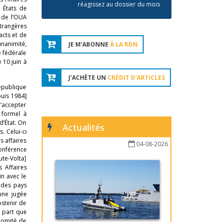
réagissez au dossier du mois
 États de
 de l’OUA
trangères
acts et de
unanimité,
JE M'ABONNE
À LA RDN
e fédérale
 10 juin à
J'ACHÈTE UN
CRÉDIT D'ARTICLES
République
puis 1984]
d’accepter
 formel à
d’État. On
Actualités
 Celui-ci
s affaires
04-08-2026
Conférence
ute-Volta]
 Affaires
in avec le
 des pays
nne jugée
bstenir de
e part que
 Comité de