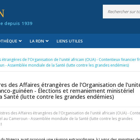
N
e depuis 1939
IOTHÈQUE
LA RDN
LIENS UTILES
 étrangères de l'Organisation de l'unité africain (OUA) - Contentieux financier f
un - Assemblée mondiale de la Santé (lutte contre les grandes endémies)
es des Affaires étrangères de l'Organisation de l'unit
ranco-guinéen - Élections et remaniement ministériel
 Santé (lutte contre les grandes endémies)
stres des Affaires étrangères de l'Organisation de l'unité africain (OUA) - Cont
iel au Cameroun - Assemblée mondiale de la Santé (lutte contre les grandes
81
 du Nigeria avait proposé une réunion extraordinaire à Lagos des ministres de