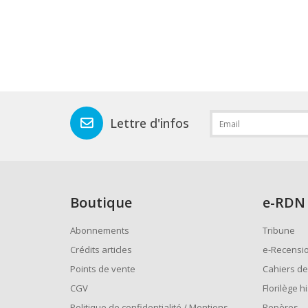
Lettre d'infos
Boutique
e
-RDN
Abonnements
Tribune
Crédits articles
e-Recensi
Points de vente
Cahiers de
CGV
Florilège h
Politique de confidentialité / Mentions
Repères