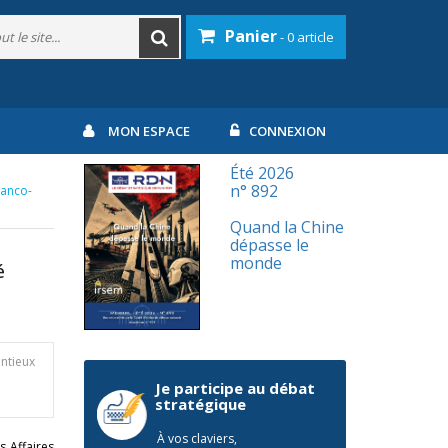
Panier
- 0 article
MON ESPACE
CONNEXION
Été 2026
n° 892
ranco-
Quand la Chine
dépasse le
monde
é
entieux
Je participe au débat
stratégique
À vos claviers,
s Affaires