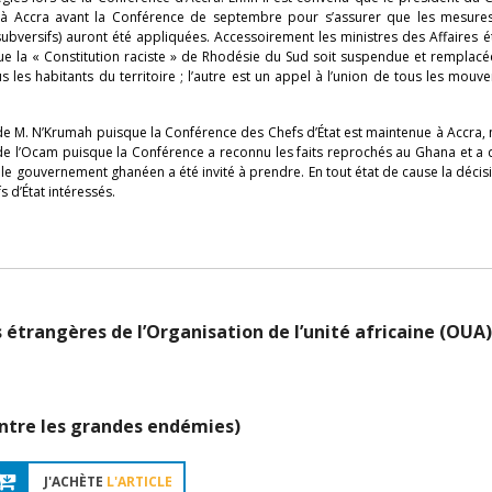
nt à Accra avant la Conférence de septembre pour s’assurer que les mesure
ubversifs) auront été appliquées. Accessoirement les ministres des Affaires 
que la « Constitution raciste » de Rhodésie du Sud soit suspendue et remplac
us les habitants du territoire ; l’autre est un appel à l’union de tous les mou
e M. N’Krumah puisque la Conférence des Chefs d’État est maintenue à Accra, 
de l’Ocam puisque la Conférence a reconnu les faits reprochés au Ghana et a
e le gouvernement ghanéen a été invité à prendre. En tout état de cause la décisi
 d’État intéressés.
 étrangères de l’Organisation de l’unité africaine (OUA)
ntre les grandes endémies)
J'ACHÈTE
L'ARTICLE