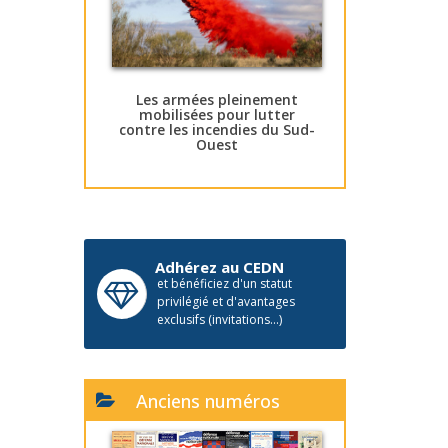
Les armées pleinement
mobilisées pour lutter
contre les incendies du Sud-
Ouest
Adhérez au CEDN
et bénéficiez d'un statut
privilégié et d'avantages
exclusifs (invitations...)
Anciens numéros