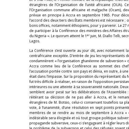
étrangères de l’Organisation de l’unité africaine (OUA). 
l’Organisation commune africaine et malgache (Ocam), deva
prévue en principe à Accra en septembre 1965. Pour décide
l’accord des deux tiers des États membres est nécessaire ; or 
bons offices, notamment éthiopiens, pour y parvenir. Le 27 m
de participer à la Conférence des ministres des Affaires étr
er
du Nigeria ». Le quorum atteint le 1
juin, M. Diallo Telli, s
Lagos.
La Conférence s’est ouverte au jour dit, avec notamment la
centrafricaine exceptée. D’entrée de jeu les représentants d
condamnèrent « l’organisation ghanéenne de subversion » dans
Accra comme lieu de la Conférence au sommet des chefs
l’accusation portée contre son pays et dénia, en outre, à une
était dans l’impasse. Sur la proposition du représentant du 
fut très difficile à réaliser, en raison de l’opposition persi
intérieures ou une atteinte à sa souveraineté nationale. D
semblent avoir pesé sur les délibérations de l’Assemblée :
réitérant sa décision de ne pas aller à Accra, et le rema
étrangères de M. Botsio, celui-ci conservant toutefois sa pl
vote, à l’unanimité, d’une résolution en sept points présen
membres de se rendre au mois de septembre à Accra « où
indésirable sera éloignée et où tout groupe politique subversif
propagande subversive, ceux-ci s’engageant à régler leurs di
le problème de la subversion et celui des réfugiés soient r