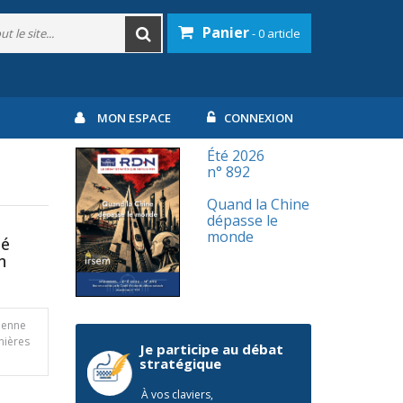
Panier
- 0 article
MON ESPACE
CONNEXION
Été 2026
n° 892
Quand la Chine
dépasse le
monde
té
n
éenne
nières
Je participe au débat
stratégique
À vos claviers,