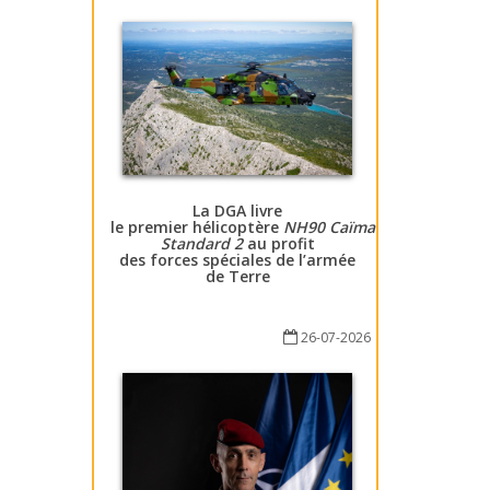
La DGA livre
le premier hélicoptère
NH90 Caïman
Standard 2
au profit
des forces spéciales de l’armée
de Terre
26-07-2026