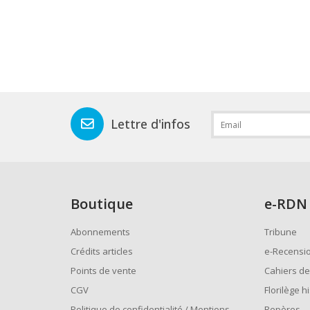
Lettre d'infos
Boutique
e
-RDN
Abonnements
Tribune
Crédits articles
e-Recensi
Points de vente
Cahiers de
CGV
Florilège h
Politique de confidentialité / Mentions
Repères