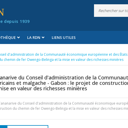
N
e depuis 1939
IOTHÈQUE
LA RDN
LIENS UTILES
nseil d'administration de la Communauté économique européenne et des États
 du chemin de fer Owengo-Belinga et la mise en valeur des richesses minières
anarive du Conseil d'administration de la Communau
cains et malgache - Gabon : le projet de constructio
ise en valeur des richesses minières
 Tananarive du Conseil d'administration de la Communauté économique europ
nstruction du chemin de fer Owengo-Belinga et la mise en valeur des richesses mi