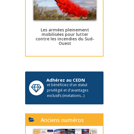
Les armées pleinement
mobilisées pour lutter
contre les incendies du Sud-
Ouest
Adhérez au CEDN
et bénéficiez d'un statut
privilégié et d'avantages
exclusifs (invitations...)
Anciens numéros