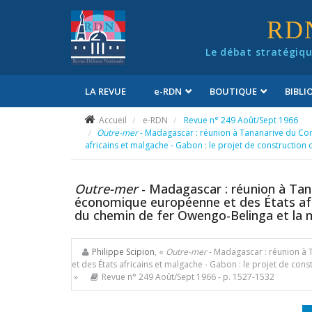
Panneau de gestion des cookies
RD
Le débat stratégiqu
LA REVUE
e
-RDN
BOUTIQUE
BIBL
Conditions générales de vente
Accueil
e-RDN
Revue n° 249 Août/Sept 1966
Outre-mer
- Madagascar : réunion à Tananarive du Co
africains et malgache - Gabon : le projet de construction
Outre-mer
- Madagascar : réunion à Tan
économique européenne et des États afri
du chemin de fer Owengo-Belinga et la m
Philippe Scipion
, «
Outre-mer
- Madagascar : réunion à
et des États africains et malgache - Gabon : le projet de co
»
Revue n° 249 Août/Sept 1966
- p. 1527-1532