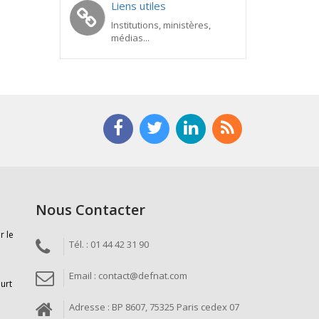
Liens utiles
Institutions, ministères,
médias...
Nous Contacter
r le
Tél. : 01 44 42 31 90
Email : contact@defnat.com
ourt
Adresse : BP 8607, 75325 Paris cedex 07