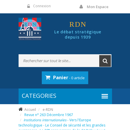
Panneau de gestion des cookies
Connexion
Mon Espace
RDN
Le débat stratégique
depuis 1939
Panier
- 0 article
Accueil
e-RDN
Revue n° 263 Décembre 1967
Institutions internationales
- Vers l'Europe
technologique - Le Conseil de sécurité et les grandes
e