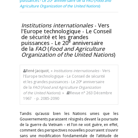
puissances - Le 20
anniversaire de la
FAO
(
Food and
Agriculture Organization of the United Nations
)
Institutions internationales
- Vers
l'Europe technologique - Le Conseil
de sécurité et les grandes
e
puissances - Le 20
anniversaire
de la
FAO
(
Food and Agriculture
Organization of the United Nations
)
René Jacquot
, «
Institutions internationales
- Vers
l'Europe technologique - Le Conseil de sécurité
e
et les grandes puissances - Le 20
anniversaire
de la
FAO
(
Food and Agriculture Organization
of the United Nations
) »
Revue n° 263 Décembre
1967
- p. 2085-2090
Tandis qu’aussi bien les Nations unies que les
Gouvernements paraissent résignés devant la poursuite
de la guerre du Vietnam – et l’on ne voit guère, en effet,
comment des perspectives nouvelles pourraient s’ouvrir
sans une modification fondamentale de l’attitude de