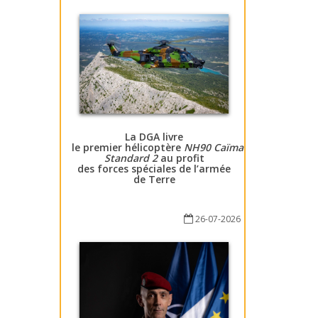
La DGA livre
le premier hélicoptère
NH90 Caïman
Standard 2
au profit
des forces spéciales de l’armée
de Terre
26-07-2026