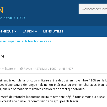
N
e depuis 1939
IOTHÈQUE
LA RDN
LIENS UTILES
nseil supérieur et la fonction militaire
ire
n militaire »
Revue n° 276 Mars 1969
- p. 414-427
seil supérieur de la fonction militaire a été déposé en novembre 1968 sur le
resses d’une œuvre de longue haleine, qui intéresse au premier chef aussi bien 
 que les personnels militaires considérés en tant qu’individus.
ssité de refondre la fonction militaire remonte déjà, à tout le moins, à plusieur
 successifs de plusieurs commissions ou groupes de travail.