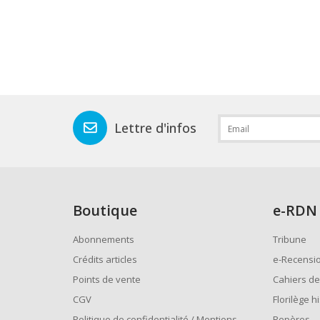
Lettre d'infos
Boutique
e
-RDN
Abonnements
Tribune
Crédits articles
e-Recensi
Points de vente
Cahiers de
CGV
Florilège h
Politique de confidentialité / Mentions
Repères