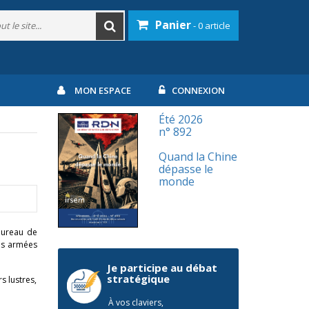
Panier
- 0 article
MON ESPACE
CONNEXION
Été 2026
n° 892
Quand la Chine
dépasse le
monde
 bureau de
les armées
Je participe au débat
stratégique
s lustres,
À vos claviers,