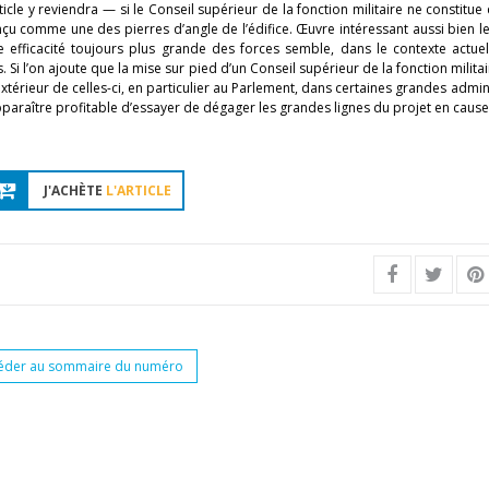
cle y reviendra — si le Conseil supérieur de la fonction militaire ne constitue
onçu comme une des pierres d’angle de l’édifice. Œuvre intéressant aussi bien 
ne efficacité toujours plus grande des forces semble, dans le contexte actue
i l’on ajoute que la mise sur pied d’un Conseil supérieur de la fonction militai
extérieur de celles-ci, en particulier au Parlement, dans certaines grandes admin
apparaître profitable d’essayer de dégager les grandes lignes du projet en cause
J'ACHÈTE
L'ARTICLE
éder au sommaire du numéro