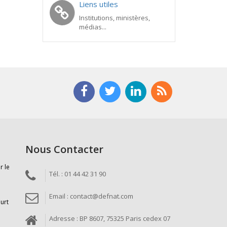
Liens utiles
Institutions, ministères,
médias...
Nous Contacter
r le
Tél. : 01 44 42 31 90
Email : contact@defnat.com
ourt
Adresse : BP 8607, 75325 Paris cedex 07