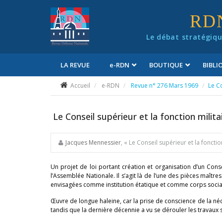
Panneau de gestion des cookies
RD
Le débat stratégiqu
LA REVUE
e
-RDN
BOUTIQUE
BIBL
Conditions générales de vente
Accueil
e-RDN
Revue n° 276 Mars 1969
Le Co
Le Conseil supérieur et la fonction milita
Jacques Mennessier
, « Le Conseil supérieur et la fonctio
Un projet de loi portant création et organisation d’un Con
l’Assemblée Nationale. Il s’agit là de l’une des pièces maît
envisagées comme institution étatique et comme corps social,
Œuvre de longue haleine, car la prise de conscience de la néce
tandis que la dernière décennie a vu se dérouler les travaux