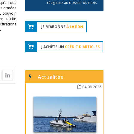
 qu’un des
réagissez au dossier du mois
les armées
l, pouvoir
re suscite
istrations
JE M'ABONNE
À LA RDN
.
J'ACHÈTE UN
CRÉDIT D'ARTICLES
Actualités
04-08-2026