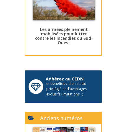
Les armées pleinement
mobilisées pour lutter
contre les incendies du Sud-
Ouest
Adhérez au CEDN
et bénéficiez d'un statut
privilégié et d'avantages
exclusifs (invitations...)
Anciens numéros