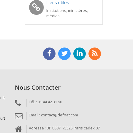
Liens utiles
Institutions, ministères,
médias...
Nous Contacter
r le
Tél. : 01 44 42 31 90
Email : contact@defnat.com
ourt
Adresse : BP 8607, 75325 Paris cedex 07