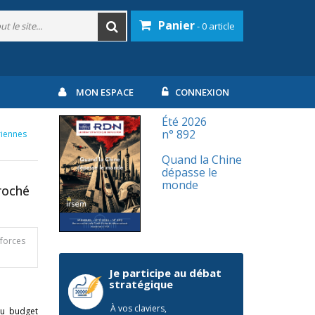
Panier
- 0 article
MON ESPACE
CONNEXION
Été 2026
n° 892
riennes
Quand la Chine
dépasse le
monde
roché
 forces
Je participe au débat
stratégique
À vos claviers,
au budget