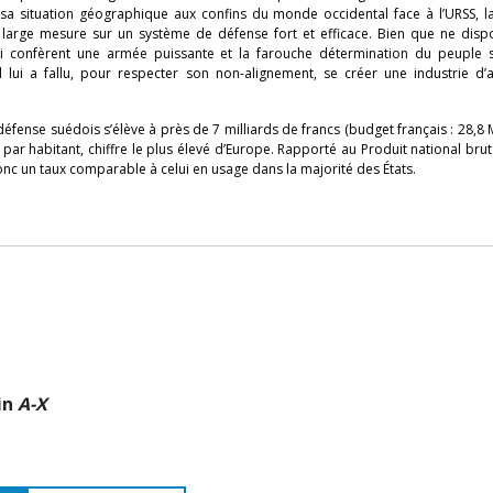
 sa situation géographique aux confins du monde occidental face à l’URSS, l
 large mesure sur un système de défense fort et efficace. Bien que ne disp
lui confèrent une armée puissante et la farouche détermination du peuple 
l lui a fallu, pour respecter son non-alignement, se créer une industrie d
défense suédois s’élève à près de 7 milliards de francs (budget français : 28,8
 par habitant, chiffre le plus élevé d’Europe. Rapporté au Produit national brut
onc un taux comparable à celui en usage dans la majorité des États.
in
A-X