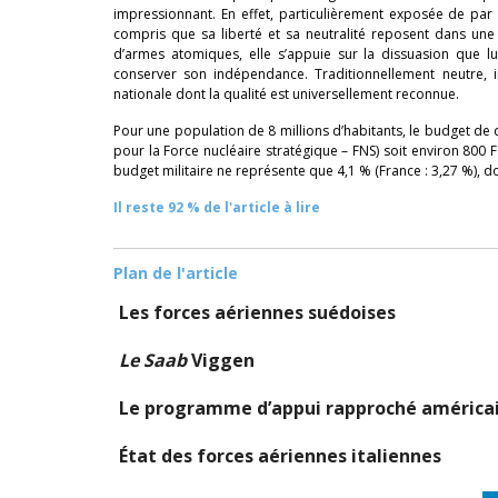
impressionnant. En effet, particulièrement exposée de par
compris que sa liberté et sa neutralité reposent dans une
d’armes atomiques, elle s’appuie sur la dissuasion que 
conserver son indépendance. Traditionnellement neutre, i
nationale dont la qualité est universellement reconnue.
Pour une population de 8 millions d’habitants, le budget de 
pour la Force nucléaire stratégique – FNS) soit environ 800 F
budget militaire ne représente que 4,1 % (France : 3,27 %), d
Il reste 92 % de l'article à lire
Plan de l'article
Les forces aériennes suédoises
Le Saab
Viggen
Le programme d’appui rapproché américa
État des forces aériennes italiennes