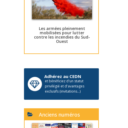
Les armées pleinement
mobilisées pour lutter
contre les incendies du Sud-
Ouest
Adhérez au CEDN
et bénéficiez d'un statut
privilégié et d'avantages
exclusifs (invitations...)
Anciens numéros