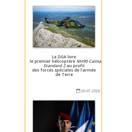
La DGA livre
le premier hélicoptère
NH90 Caïman
Standard 2
au profit
des forces spéciales de l’armée
de Terre
26-07-2026