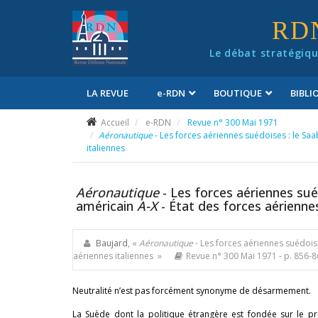
Panneau de gestion des cookies
RD
Le débat stratégiqu
LA REVUE
e
-RDN
BOUTIQUE
BIBL
Conditions générales de vente
Accueil
e-RDN
Revue n° 300 Mai 1971
Aéronautique
- Les forces aériennes suédoises : le Sa
italiennes
Aéronautique
- Les forces aériennes sué
américain
A-X
- État des forces aériennes
Baujard
, «
Aéronautique
- Les forces aériennes suédois
aériennes italiennes »
Revue n° 300 Mai 1971
- p. 856-
Neutralité n’est pas forcément synonyme de désarmement.
La Suède dont la politique étrangère est fondée sur le pr