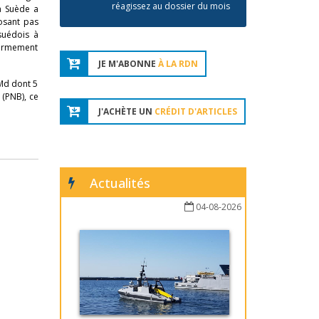
réagissez au dossier du mois
a Suède a
osant pas
suédois à
’armement
JE M'ABONNE
À LA RDN
 Md dont 5
 (PNB), ce
J'ACHÈTE UN
CRÉDIT D'ARTICLES
Actualités
04-08-2026