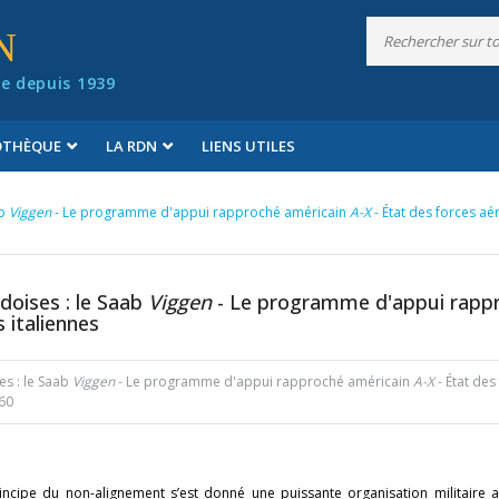
N
e depuis 1939
IOTHÈQUE
LA RDN
LIENS UTILES
ab
Viggen
- Le programme d'appui rapproché américain
A-X
- État des forces aé
doises : le Saab
Viggen
- Le programme d'appui rapp
 italiennes
es : le Saab
Viggen
- Le programme d'appui rapproché américain
A-X
- État des
860
incipe du non-alignement s’est donné une puissante organisation militaire 