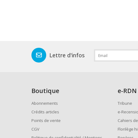
Lettre d'infos
Boutique
e
-RDN
Abonnements
Tribune
Crédits articles
e-Recensi
Points de vente
Cahiers de
CGV
Florilège h
Politique de confidentialité / Mentions
Repères