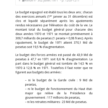
»
Revue n° 302 Juillet 1971
- p. 1205-1211
Le budget espagnol est établi tous les deux ans ; chacun
er
des exercices annuels (1
janvier au 31 décembre) est
clos et liquidé séparément après les ajustements
rendus nécessaires par l’élévation du coût de la vie. Le
montant total du budget général pour chacune des
deux années 1970 et 1971 se montait primitivement à
309,7 milliards de pesetas (1 peseta = 0,08 franc). Après
rajustement, le budget de 1971 atteint 370,1 Md de
pesetas soit 19,5 % d’augmentation.
Le budget des forces armées est passé de 43,9 Md de
pesetas à 47,7 en 1971 soit 8,6 % d’augmentation. La
part dans le budget général est tombée de 14,5 % en
1970 à 12,8 % en 1971. Toutefois il faut noter que ne
figurent aux budgets des armées :
– ni le budget de la Garde civile : 9 Md de
pesetas,
– ni le budget de fonctionnement du Haut état-
major qui relève de la Présidence du
gouvernement : 117 millions de pesetas,
– ni les retraites militaires : 23 Md de pesetas.