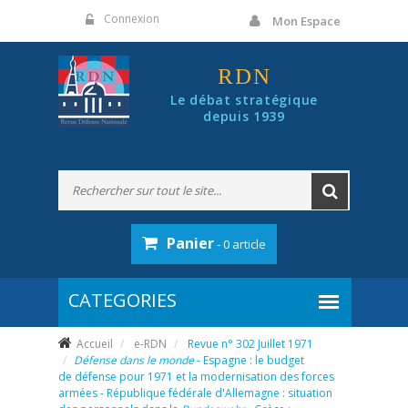
Panneau de gestion des cookies
Connexion
Mon Espace
RDN
Le débat stratégique
depuis 1939
Panier
- 0 article
Accueil
e-RDN
Revue n° 302 Juillet 1971
Défense dans le monde
- Espagne : le budget
de défense pour 1971 et la modernisation des forces
armées - République fédérale d'Allemagne : situation