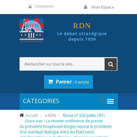
Panneau de gestion des cookies
Connexion
Mon Espace
RDN
Le débat stratégique
depuis 1939
Panier
- 0 article
Accueil
e-RDN
Revue n° 302 Juillet 1971
Outre-mer
- La récente conférence de presse
du président Houphouet-Boigny repose le problème
d'un éventuel dialogue entre les États noirs