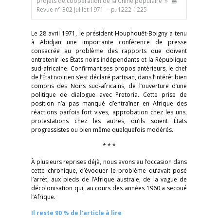
projets de coopération de la Chine populaire »
Revue n° 302 Juillet 1971
- p. 1222-1225
Le 28 avril 1971, le président Houphouët-Boigny a tenu
à Abidjan une importante conférence de presse
consacrée au problème des rapports que doivent
entretenir les États noirs indépendants et la République
sud-africaine. Confirmant ses propos antérieurs, le chef
de l’État ivoirien s’est déclaré partisan, dans l’intérêt bien
compris des Noirs sud-africains, de l’ouverture d’une
politique de dialogue avec Pretoria. Cette prise de
position n’a pas manqué d’entraîner en Afrique des
réactions parfois fort vives, approbation chez les uns,
protestations chez les autres, qu’ils soient États
progressistes ou bien même quelquefois modérés.
* * *
À plusieurs reprises déjà, nous avons eu l’occasion dans
cette chronique, d’évoquer le problème qu’avait posé
l’arrêt, aux pieds de l’Afrique australe, de la vague de
décolonisation qui, au cours des années 1960 a secoué
l’Afrique.
Il reste 90 % de l'article à lire