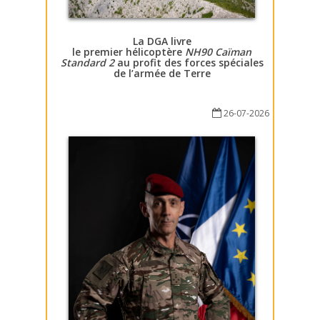
La DGA livre
le premier hélicoptère
NH90 Caïman
Standard 2
au profit des forces spéciales
de l’armée de Terre
26-07-2026