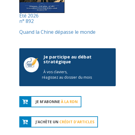
Été 2026
n° 892
Quand la Chine dépasse le monde
Je participe au débat
stratégique
À vos claviers,
réagissez au dossier du mois
JE M'ABONNE
À LA RDN
J'ACHÈTE UN
CRÉDIT D'ARTICLES