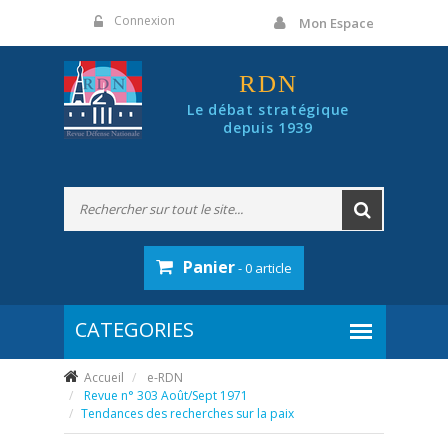
Panneau de gestion des cookies
Connexion
Mon Espace
RDN
Le débat stratégique
depuis 1939
Panier
- 0 article
Accueil
e-RDN
Revue n° 303 Août/Sept 1971
Tendances des recherches sur la paix