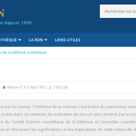
N
e depuis 1939
IOTHÈQUE
LA RDN
LIENS UTILES
 de la défense scientifique
Revue n° 311 Mai 1972
- p. 716-726
e par la science ? Défense de la science, c'est-à-dire du patrimoine scien
-à-dire dans un contexte de civilisation de plus en plus dominé par la sc
nt du Comité d'action scientifique de la Défense et Conseiller scientif
t en cherchant les significations et les implications de cette notion de 