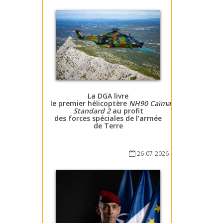
La DGA livre
le premier hélicoptère
NH90 Caïman
Standard 2
au profit
des forces spéciales de l’armée
de Terre
26-07-2026