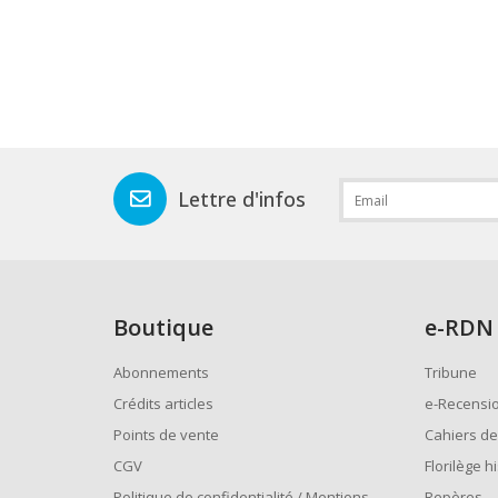
Lettre d'infos
Boutique
e
-RDN
Abonnements
Tribune
Crédits articles
e-Recensi
Points de vente
Cahiers de
CGV
Florilège h
Politique de confidentialité / Mentions
Repères