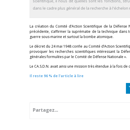
scientifique, il nous dit quelles sont les fonctions, s
dans le cadre plus général de la recherche à l'échelon 
La création du Comité d’Action Scientifique de la Défense
précédente, s’affirmer la suprématie de la technique dans to
guerre sous-marine et surtout la bombe atomique.
Le décret du 24 mai 1948 confie au Comité d’Action Scientifi
provoquer les recherches scientifiques intéressant la Défe
générales formulées par le Comité de Défense Nationale ».
Le CA.S.D.N. avait ainsi une mission très étendue à la fois de
Il reste 96 % de l'article à lire
Partagez...