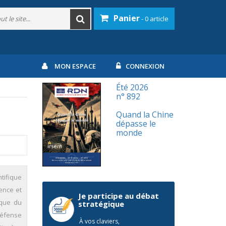
Panier
- 0 article
MON ESPACE
CONNEXION
Été 2026
n° 892
Quand la Chine
dépasse le
monde
tifique
ience et
Je participe au débat
ique du
stratégique
défense
À vos claviers,