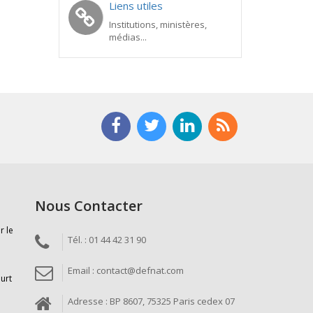
Liens utiles
Institutions, ministères,
médias...
Nous Contacter
r le
Tél. : 01 44 42 31 90
Email : contact@defnat.com
ourt
Adresse : BP 8607, 75325 Paris cedex 07