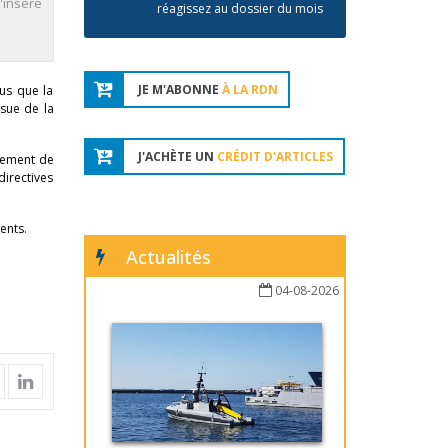
s'insère
réagissez au dossier du mois
JE M'ABONNE
À LA RDN
us que la
ssue de la
J'ACHÈTE UN
CRÉDIT D'ARTICLES
llement de
directives
ents.
Actualités
04-08-2026