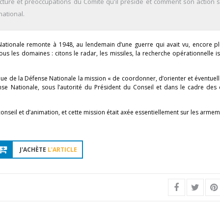
tructure et préoccupations du Comité qu'il préside et comment son action 
national.
 Nationale remonte à 1948, au lendemain d’une guerre qui avait vu, encore pl
us les domaines : citons le radar, les missiles, la recherche opérationnelle i
que de la Défense Nationale la mission « de coordonner, d’orienter et éventue
nse Nationale, sous l’autorité du Président du Conseil et dans le cadre des 
 conseil et d’animation, et cette mission était axée essentiellement sur les armem
J'ACHÈTE
L'ARTICLE