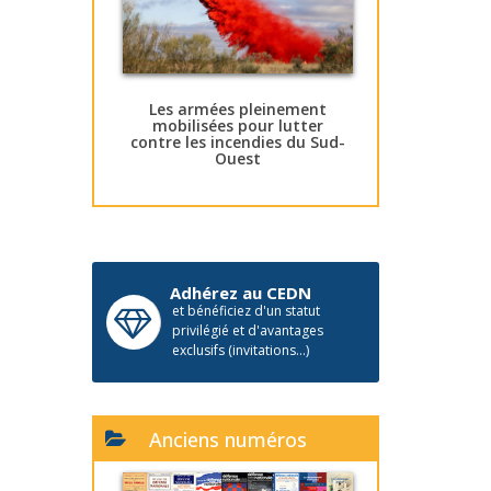
Les armées pleinement
mobilisées pour lutter
contre les incendies du Sud-
Ouest
Adhérez au CEDN
et bénéficiez d'un statut
privilégié et d'avantages
exclusifs (invitations...)
Anciens numéros