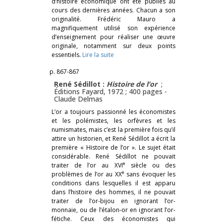
d’histoire économique ont été publiés au
cours des dernières années. Chacun a son
originalité. Frédéric Mauro a
magnifiquement utilisé son expérience
d’enseignement pour réaliser une œuvre
originale, notamment sur deux points
essentiels.
Lire la suite
p. 867-867
René Sédillot :
Histoire de l’or
;
Éditions Fayard, 1972 ; 400 pages -
Claude Delmas
L’or a toujours passionné les économistes
et les polémistes, les orfèvres et les
numismates, mais c’est la première fois qu’il
attire un historien, et René Sédillot a écrit la
première « Histoire de l’or ». Le sujet était
considérable. René Sédillot ne pouvait
e
traiter de l’or au XVI
siècle ou des
e
problèmes de l’or au XX
sans évoquer les
conditions dans lesquelles il est apparu
dans l’histoire des hommes, il ne pouvait
traiter de l’or-bijou en ignorant l’or-
monnaie, ou de l’étalon-or en ignorant l’or-
fétiche. Ceux des économistes qui