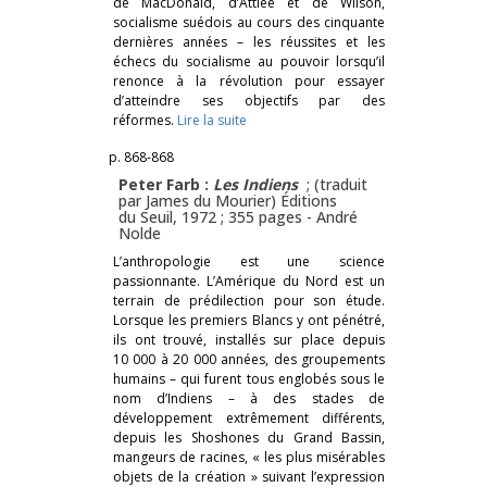
de MacDonald, d’Attlee et de Wilson,
socialisme suédois au cours des cinquante
dernières années – les réussites et les
échecs du socialisme au pouvoir lorsqu’il
renonce à la révolution pour essayer
d’atteindre ses objectifs par des
réformes.
Lire la suite
p. 868-868
Peter Farb :
Les Indiens
; (traduit
par James du Mourier) Éditions
du Seuil, 1972 ; 355 pages -
André
Nolde
L’anthropologie est une science
passionnante. L’Amérique du Nord est un
terrain de prédilection pour son étude.
Lorsque les premiers Blancs y ont pénétré,
ils ont trouvé, installés sur place depuis
10 000 à 20 000 années, des groupements
humains – qui furent tous englobés sous le
nom d’Indiens – à des stades de
développement extrêmement différents,
depuis les Shoshones du Grand Bassin,
mangeurs de racines, « les plus misérables
objets de la création » suivant l’expression