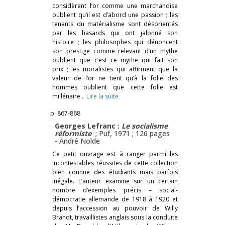
considèrent l’or comme une marchandise
oublient qu’il est d’abord une passion ; les
tenants du matérialisme sont désorientés
par les hasards qui ont jalonné son
histoire ; les philosophes qui dénoncent
son prestige comme relevant d’un mythe
oublient que c’est ce mythe qui fait son
prix ; les moralistes qui affirment que la
valeur de l’or ne tient qu’à la folie des
hommes oublient que cette folie est
millénaire…
Lire la suite
p. 867-868
Georges Lefranc :
Le socialisme
réformiste
; Puf, 1971 ; 126 pages
-
André Nolde
Ce petit ouvrage est à ranger parmi les
incontestables réussites de cette collection
bien connue des étudiants mais parfois
inégale. L’auteur examine sur un certain
nombre d’exemples précis – social-
démocratie allemande de 1918 à 1920 et
depuis l’accession au pouvoir de Willy
Brandt, travaillistes anglais sous la conduite