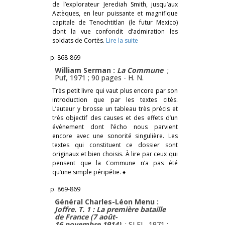
de l’explorateur Jerediah Smith, jusqu’aux
Aztèques, en leur puissante et magnifique
capitale de Tenochtitlan (le futur Mexico)
dont la vue confondit d’admiration les
soldats de Cortès.
Lire la suite
p. 868-869
William Serman :
La Commune
;
Puf, 1971 ; 90 pages -
H. N.
Très petit livre qui vaut plus encore par son
introduction que par les textes cités.
L’auteur y brosse un tableau très précis et
très objectif des causes et des effets d’un
événement dont l’écho nous parvient
encore avec une sonorité singulière. Les
textes qui constituent ce dossier sont
originaux et bien choisis. À lire par ceux qui
pensent que la Commune n’a pas été
qu’une simple péripétie. ♦
p. 869-869
Général Charles-Léon Menu :
Joffre. T. 1 : La première bataille
de France (7 août-
16 novembre 1914)
; SLEL, 1971 ;