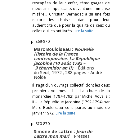
rescapées de leur enfer, témoignages de
médecins impuissants devant une immense
misère… Christian Bernadac a su une fois
encore les choisir autant pour leur
authenticité que pour la qualité de ceux ou
celles qui les ont livrés.
Lire la suite
p. 869-870
Marc Bouloiseau :
Nouvelle
Histoire de la France
contemporaine. La République
jacobine (10 août 1792 –
9 thermidor an II)
; Éditions
du Seuil, 1972 ; 288 pages -
André
Nolde
Il s’agit d’un ouvrage collectif, dont les deux
premiers volumes : I – La chute de la
monarchie (1787-1792) par Michel Vovelle ;
II – La République jacobine (1792-1794) par
Marc Bouloiseau sont parus au mois de
janvier 1972.
Lire la suite
p. 870-870
Simone de Lattre :
Jean de
Lattre mon mari
; Presses