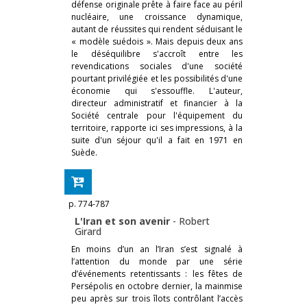
défense originale prête à faire face au péril
nucléaire, une croissance dynamique,
autant de réussites qui rendent séduisant le
« modèle suédois ». Mais depuis deux ans
le déséquilibre s'accroît entre les
revendications sociales d'une société
pourtant privilégiée et les possibilités d'une
économie qui s'essouffle. L'auteur,
directeur administratif et financier à la
Société centrale pour l'équipement du
territoire, rapporte ici ses impressions, à la
suite d'un séjour qu'il a fait en 1971 en
Suède.
p. 774-787
L'Iran et son avenir
-
Robert
Girard
En moins d’un an l’Iran s’est signalé à
l’attention du monde par une série
d’événements retentissants : les fêtes de
Persépolis en octobre dernier, la mainmise
peu après sur trois îlots contrôlant l’accès