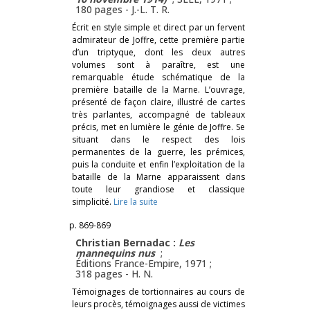
180 pages -
J.-L. T. R.
Écrit en style simple et direct par un fervent
admirateur de Joffre, cette première partie
d’un triptyque, dont les deux autres
volumes sont à paraître, est une
remarquable étude schématique de la
première bataille de la Marne. L’ouvrage,
présenté de façon claire, illustré de cartes
très parlantes, accompagné de tableaux
précis, met en lumière le génie de Joffre. Se
situant dans le respect des lois
permanentes de la guerre, les prémices,
puis la conduite et enfin l’exploitation de la
bataille de la Marne apparaissent dans
toute leur grandiose et classique
simplicité.
Lire la suite
p. 869-869
Christian Bernadac :
Les
mannequins nus
;
Éditions France-Empire, 1971 ;
318 pages -
H. N.
Témoignages de tortionnaires au cours de
leurs procès, témoignages aussi de victimes