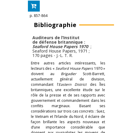
p. 857-864
Bibliographie
Auditeurs de l’Institut
de défense britannique :
Seaford House Papers 1970
;
Seaford House Papers, 1971 ;
170 pages -
J.-L. T. R.
Entre autres articles intéressants, les
lecteurs des «
Seaford House Papers
1970 »
doivent au
Brigadier
Scott-Barrett,
actuellement général de division,
commandant l’
Eastern District
des Îles
britanniques, une excellente étude sur le
rôle de la presse et de ses rapports avec
gouvernement et commandement dans les
conflits marginaux. Basant ses
considérations sur trois cas concrets : Suez,
le Vietnam et l’Irlande du Nord, il éclaire de
façon brillante les aspects nouveaux et
d’une importance considérable que
donnent aux journalistes les moyens de