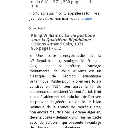
de la Cité, 1971 ; 500 pages -
J.-L.
T. R.
« Si tu écris sur moi, tu appelleras ton livre :
Jean de Lattre, mon mari ».
Lire la suite
p. 870-871
Philip Williams :
La vie politique
sous la Quatrième République
;
Éditions Armand Colin, 1971 ;
866 pages -
C. Z.
« Une sorte d’encyclopédie de la
e
IV
République », souligne M. François
Goguel dans sa préface. L’ouvrage
monumental de Philip Williams est un
classique de l’édition scientifique
britannique. Publié pour la première fois à
Londres en 1954, peu après la fin du
septennat du président Vincent Auriol, il fut
considérablement refondu lors de l’arrivée
au pouvoir du général de Gaulle : le bilan
politique de la France de l’après-guerre,
non encore meurtrie par le drame algérien,
devenait celui – définitif – d’un régime. Cette
seconde édition – qui présente l’avantage
de dépasser les polémiques nationales,