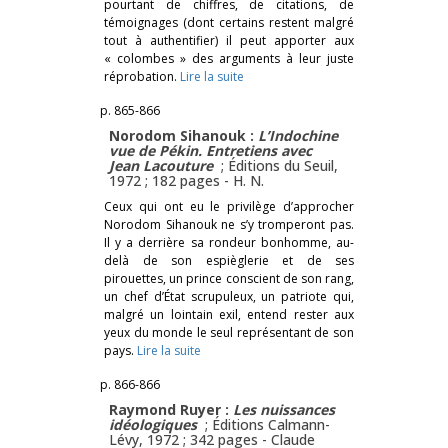
pourtant de chiffres, de citations, de
témoignages (dont certains restent malgré
tout à authentifier) il peut apporter aux
« colombes » des arguments à leur juste
réprobation.
Lire la suite
p. 865-866
Norodom Sihanouk :
L’Indochine
vue de Pékin
.
Entretiens avec
Jean Lacouture
; Éditions du Seuil,
1972 ; 182 pages -
H. N.
Ceux qui ont eu le privilège d’approcher
Norodom Sihanouk ne s’y tromperont pas.
Il y a derrière sa rondeur bonhomme, au-
delà de son espièglerie et de ses
pirouettes, un prince conscient de son rang,
un chef d’État scrupuleux, un patriote qui,
malgré un lointain exil, entend rester aux
yeux du monde le seul représentant de son
pays.
Lire la suite
p. 866-866
Raymond Ruyer :
Les nuissances
idéologiques
; Éditions Calmann-
Lévy, 1972 ; 342 pages -
Claude