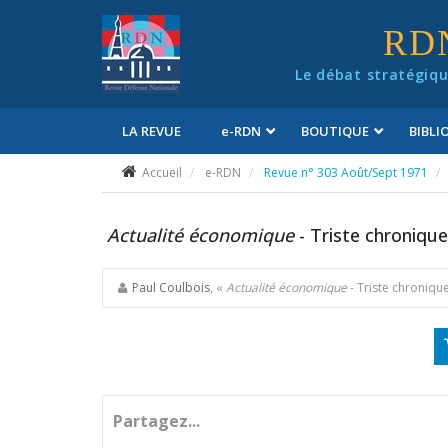
Panneau de gestion des cookies
RD
Le débat stratégiqu
LA REVUE
e
-RDN
BOUTIQUE
BIBL
Conditions générales de vente
Accueil
e-RDN
Revue n° 303 Août/Sept 1971
Actualité économique
- Triste chronique
Paul Coulbois
, «
Actualité économique
- Triste chroniqu
Partagez...