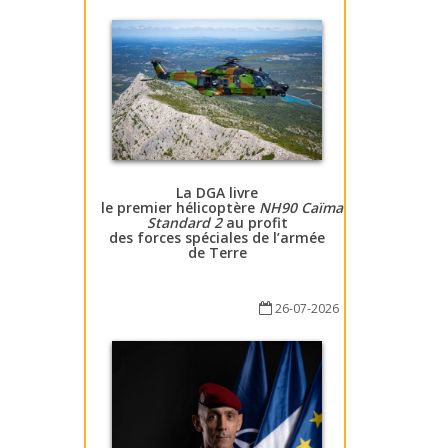
La DGA livre
le premier hélicoptère
NH90 Caïman
Standard 2
au profit
des forces spéciales de l’armée
de Terre
26-07-2026