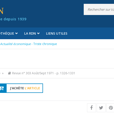
N
e depuis 1939
IOTHÈQUE
LA RDN
LIENS UTILES
Actualité économique
- Triste chronique
e »
Revue n° 303 Août/Sept 1971
- p. 1326-1331
J'ACHÈTE
L'ARTICLE