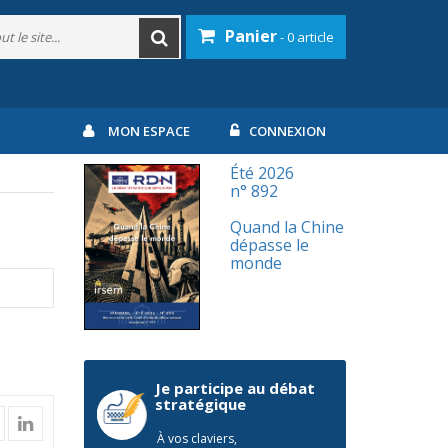
Panier
- 0 article
MON ESPACE
CONNEXION
Été 2026
n° 892
Quand la Chine
dépasse le
monde
Je participe au débat
stratégique
À vos claviers,