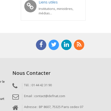
Liens utiles
Institutions, ministères,
médias...
Nous Contacter
r le
Tél. : 01 44 42 31 90
Email : contact@defnat.com
ourt
Adresse : BP 8607, 75325 Paris cedex 07