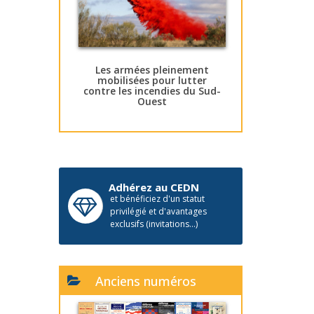
Les armées pleinement
mobilisées pour lutter
contre les incendies du Sud-
Ouest
Adhérez au CEDN
et bénéficiez d'un statut
privilégié et d'avantages
exclusifs (invitations...)
Anciens numéros