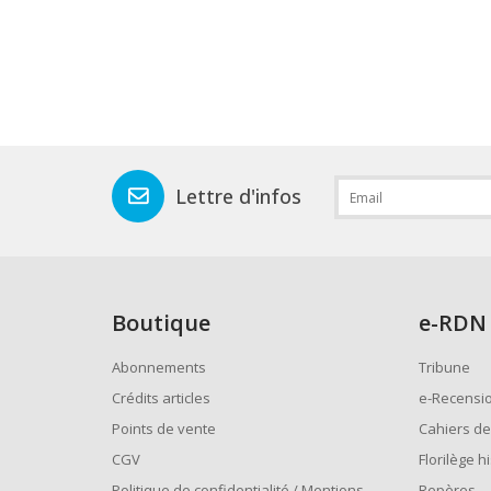
Lettre d'infos
Boutique
e
-RDN
Abonnements
Tribune
Crédits articles
e-Recensi
Points de vente
Cahiers de
CGV
Florilège h
Politique de confidentialité / Mentions
Repères