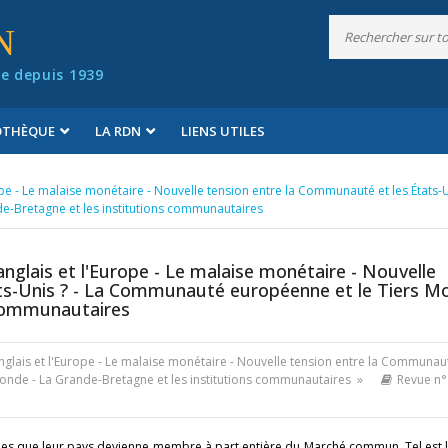
N
e depuis 1939
IOTHÈQUE
LA RDN
LIENS UTILES
ope - Le malaise monétaire - Nouvelle tension entre la Communauté et les États-U
-Bretagne et les institutions communautaires
anglais et l'Europe - Le malaise monétaire - Nouvelle
ts-Unis ? - La Communauté européenne et le Tiers M
 communautaires
nglais et l'Europe - Le malaise monétaire - Nouvelle tension entre la Communau
Monde - La Grande-Bretagne et les institutions communautaires »
Revue n°
es que leur pays devienne membre à part entière du Marché commun. Tel est le