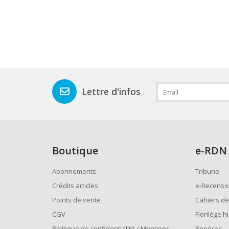
Lettre d'infos
Boutique
e
-RDN
Abonnements
Tribune
Crédits articles
e-Recensi
Points de vente
Cahiers de
CGV
Florilège h
Politique de confidentialité / Mentions
Repères