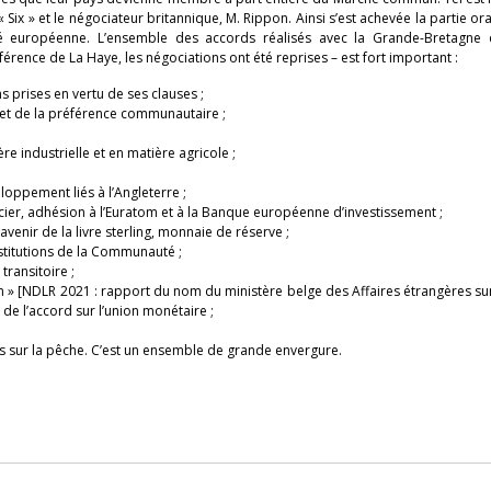
Six » et le négociateur britannique, M. Rippon. Ainsi s’est achevée la partie o
té européenne. L’ensemble des accords réalisés avec la Grande-Bretagne 
nférence de La Haye, les négociations ont été reprises – est fort important :
s prises en vertu de ses clauses ;
 et de la préférence communautaire ;
re industrielle et en matière agricole ;
loppement liés à l’Angleterre ;
er, adhésion à l’Euratom et à la Banque européenne d’investissement ;
’avenir de la livre sterling, monnaie de réserve ;
nstitutions de la Communauté ;
transitoire ;
 » [NDLR 2021 : rapport du nom du ministère belge des Affaires étrangères sur
 de l’accord sur l’union monétaire ;
s sur la pêche. C’est un ensemble de grande envergure.