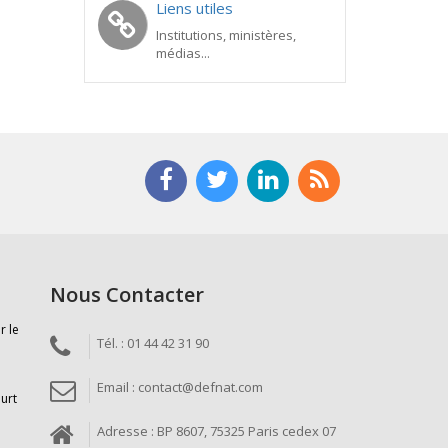
Liens utiles
Institutions, ministères,
médias...
Nous Contacter
r le
Tél. : 01 44 42 31 90
Email : contact@defnat.com
ourt
Adresse : BP 8607, 75325 Paris cedex 07