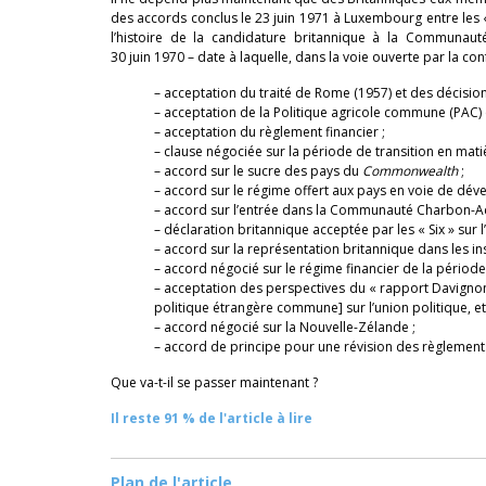
des accords conclus le 23 juin 1971 à Luxembourg entre les « 
l’histoire de la candidature britannique à la Communau
30 juin 1970 – date à laquelle, dans la voie ouverte par la co
– acceptation du traité de Rome (1957) et des décision
– acceptation de la Politique agricole commune (PAC)
– acceptation du règlement financier ;
– clause négociée sur la période de transition en matiè
– accord sur le sucre des pays du
Commonwealth
;
– accord sur le régime offert aux pays en voie de déve
– accord sur l’entrée dans la Communauté Charbon-Aci
– déclaration britannique acceptée par les « Six » sur l
– accord sur la représentation britannique dans les i
– accord négocié sur le régime financier de la période 
– acceptation des perspectives du « rapport Davignon
politique étrangère commune] sur l’union politique, et
– accord négocié sur la Nouvelle-Zélande ;
– accord de principe pour une révision des règlement
Que va-t-il se passer maintenant ?
Il reste 91 % de l'article à lire
Plan de l'article