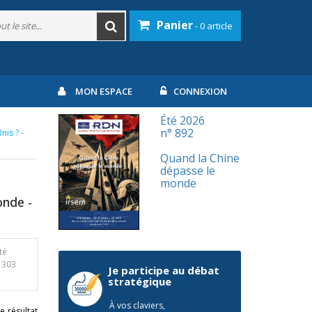
Panier
- 0 article
MON ESPACE
CONNEXION
Été 2026
n° 892
nis ? -
Quand la Chine
dépasse le
monde
onde -
té
 303
Je participe au débat
stratégique
À vos claviers,
 résultat