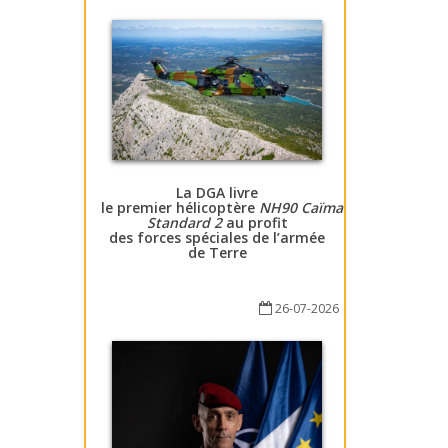
La DGA livre
le premier hélicoptère
NH90 Caïman
Standard 2
au profit
des forces spéciales de l’armée
de Terre
26-07-2026