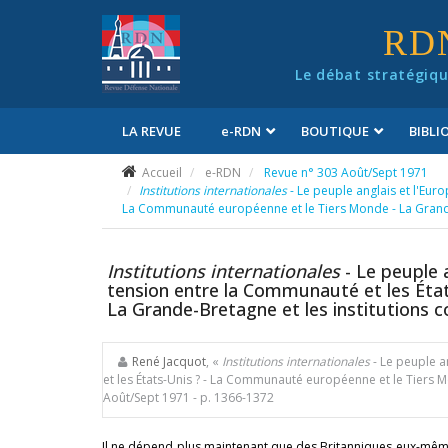
Panneau de gestion des cookies
RD
Le débat stratégiqu
LA REVUE
e
-RDN
BOUTIQUE
BIBL
Conditions générales de vente
Accueil
e-RDN
Revue n° 303 Août/Sept 1971
Institutions internationales
- Le peuple anglais et l'Eur
La Communauté européenne et le Tiers Monde - La Grande
Institutions internationales
- Le peuple 
tension entre la Communauté et les Éta
La Grande-Bretagne et les institutions
René Jacquot
, «
Institutions internationales
- Le peuple a
et les États-Unis ? - La Communauté européenne et le Tiers 
Août/Sept 1971
- p. 1366-1372
Il ne dépend plus maintenant que des Britanniques eux-mêm