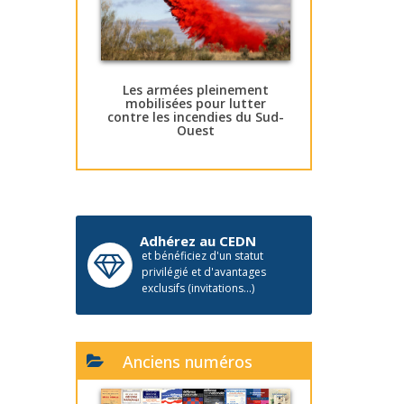
Les armées pleinement
mobilisées pour lutter
contre les incendies du Sud-
Ouest
Adhérez au CEDN
et bénéficiez d'un statut
privilégié et d'avantages
exclusifs (invitations...)
Anciens numéros