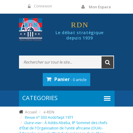
Panneau de gestion des cookies
Connexion
Mon Espace
RDN
Le débat stratégique
depuis 1939
Panier
- 0 article
Accueil
e-RDN
Revue n° 303 Août/Sept 1971
e
Outre-mer
- À Addis-Abeba, 8
Sommet des chefs
d'État de l'Organisation de l'unité africaine (OUA) -