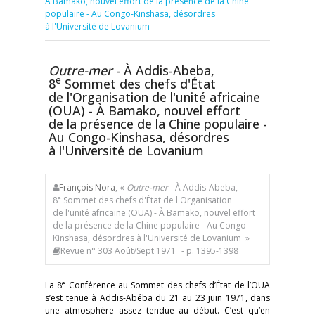
À Bamako, nouvel effort de la présence de la Chine
populaire - Au Congo-Kinshasa, désordres
à l'Université de Lovanium
Outre-mer
- À Addis-Abeba,
e
8
Sommet des chefs d'État
de l'Organisation de l'unité africaine
(OUA) - À Bamako, nouvel effort
de la présence de la Chine populaire -
Au Congo-Kinshasa, désordres
à l'Université de Lovanium
François Nora
, «
Outre-mer
- À Addis-Abeba,
e
8
Sommet des chefs d'État de l'Organisation
de l'unité africaine (OUA) - À Bamako, nouvel effort
de la présence de la Chine populaire - Au Congo-
Kinshasa, désordres à l'Université de Lovanium »
Revue n° 303 Août/Sept 1971
- p. 1395-1398
e
La 8
Conférence au Sommet des chefs d’État de l’OUA
s’est tenue à Addis-Abéba du 21 au 23 juin 1971, dans
une atmosphère assez tendue au début. C’est qu’en