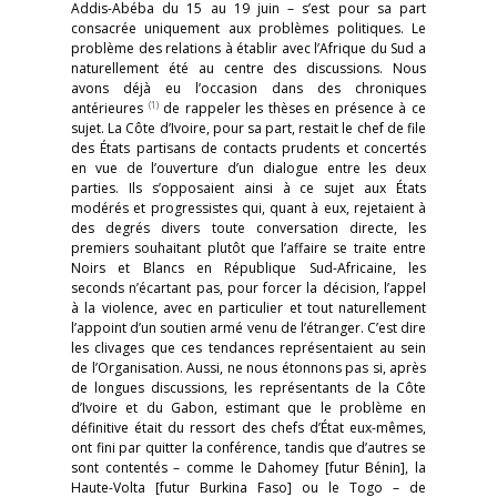
Addis-Abéba du 15 au 19 juin – s’est pour sa part
consacrée uniquement aux problèmes politiques. Le
problème des relations à établir avec l’Afrique du Sud a
naturellement été au centre des discussions. Nous
avons déjà eu l’occasion dans des chroniques
(1)
antérieures
de rappeler les thèses en présence à ce
sujet. La Côte d’Ivoire, pour sa part, restait le chef de file
des États partisans de contacts prudents et concertés
en vue de l’ouverture d’un dialogue entre les deux
parties. Ils s’opposaient ainsi à ce sujet aux États
modérés et progressistes qui, quant à eux, rejetaient à
des degrés divers toute conversation directe, les
premiers souhaitant plutôt que l’affaire se traite entre
Noirs et Blancs en République Sud-Africaine, les
seconds n’écartant pas, pour forcer la décision, l’appel
à la violence, avec en particulier et tout naturellement
l’appoint d’un soutien armé venu de l’étranger. C’est dire
les clivages que ces tendances représentaient au sein
de l’Organisation. Aussi, ne nous étonnons pas si, après
de longues discussions, les représentants de la Côte
d’Ivoire et du Gabon, estimant que le problème en
définitive était du ressort des chefs d’État eux-mêmes,
ont fini par quitter la conférence, tandis que d’autres se
sont contentés – comme le Dahomey [futur Bénin], la
Haute-Volta [futur Burkina Faso] ou le Togo – de